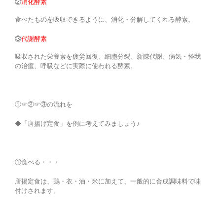
②
消化酵素
食べたものを吸収できるように、消化・分解してくれる酵素。
③
代謝酵素
吸収された栄養素を疲労回復、細胞分裂、新陳代謝、病気・怪我
の治癒、呼吸などに実際に使われる酵素。
①☞②☞③の流れを
◆「唐揚げ定食」を例に考えてみましょう♪
①食べる・・・
唐揚定食は、鶏・衣・油・米に加えて、一般的に合成調味料で味
付けされます。