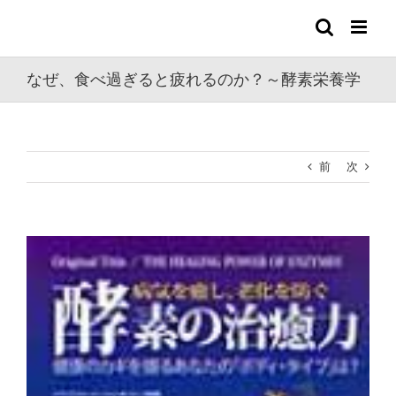
Skip
to
content
なぜ、食べ過ぎると疲れるのか？～酵素栄養学
前
次
View
Larger
Image