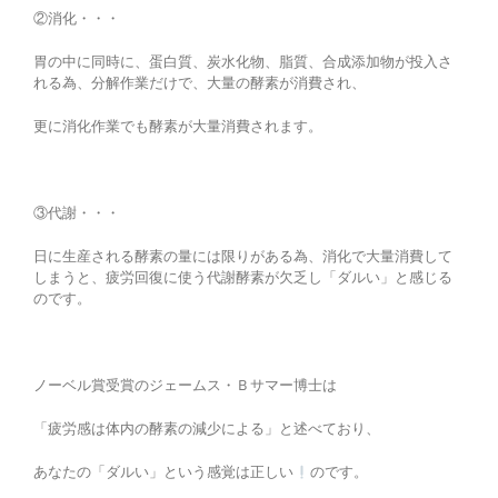
②消化・・・
胃の中に同時に、蛋白質、炭水化物、脂質、合成添加物が投入さ
れる為、分解作業だけで、大量の酵素が消費され、
更に消化作業でも酵素が大量消費されます。
③代謝・・・
日に生産される酵素の量には限りがある為、消化で大量消費して
しまうと、疲労回復に使う代謝酵素が欠乏し「ダルい」と感じる
のです。
ノーベル賞受賞のジェームス・Ｂサマー博士は
「疲労感は体内の酵素の減少による」と述べており、
あなたの「ダルい」という感覚は正しい
のです。