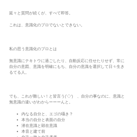
延々と質問が続くが、すべて即答。
これは、意識化のプロでないとできない。
私の思う意識化のプロとは
無意識にテキトウに過ごしたり、自動反応に任せたりせず、常に
自分の意図、意識を明確にもち、自分の意識を選択して日々生き
るてる人。
でも、これが難しい！と皆言う(‘◇’)ゞ、自分の事なのに、意識と
無意識の違いがわからーーーんと。
内なる自分と、エゴの囁き？
本当の自分と表面の自分
潜在意識と顕在意識
本音と建て前