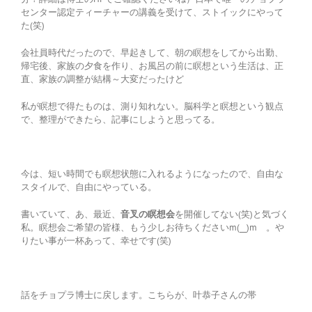
センター認定ティーチャーの講義を受けて、ストイックにやって
た(笑)
会社員時代だったので、早起きして、朝の瞑想をしてから出勤、
帰宅後、家族の夕食を作り、お風呂の前に瞑想という生活は、正
直、家族の調整が結構～大変だったけど
私が瞑想で得たものは、測り知れない。脳科学と瞑想という観点
で、整理ができたら、記事にしようと思ってる。
今は、短い時間でも瞑想状態に入れるようになったので、自由な
スタイルで、自由にやっている。
書いていて、あ、最近、
音叉の瞑想会
を開催してない(笑)と気づく
私。瞑想会ご希望の皆様、もう少しお待ちくださいm(__)m 。や
りたい事が一杯あって、幸せです(笑)
話をチョプラ博士に戻します。こちらが、叶恭子さんの帯