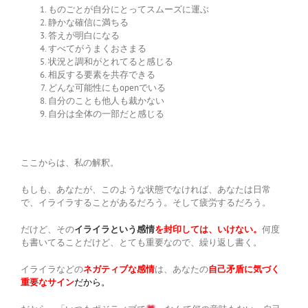
ものごとが自分にとってスムーズに運ぶ
静かな確信に満ちる
答えが明白になる
すべてがうまくおさまる
状況と調和がとれてると感じる
相反する要素を共存できる
どんな可能性にもopenでいる
自分のことも他人も裁かない
自分は全体の一部だと感じる
ここからは、私の解釈。
もしも、あなたが、このような状態でなければ、あなたは日常
で、イライラすることがあるだろう。そして疲労するだろう。
だけど、その
イライラという感情
を封印しては、いけない。
何度
も書いてることだけど、とても重要なので、繰り返し書く。
イライラなどの
ネガティブな感情
は、あなたの
自己矛盾に気づく
重要なサイン
だから。