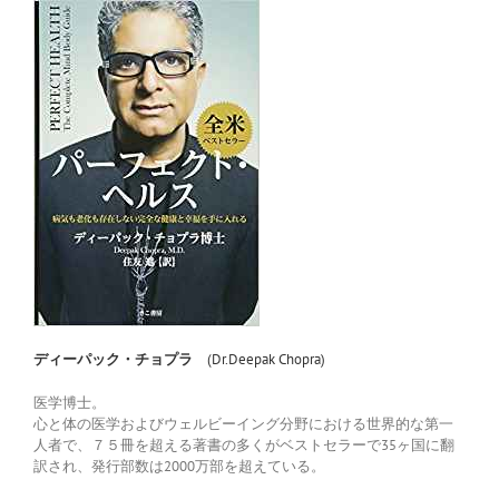
ディーパック・チョプラ
(Dr.Deepak Chopra)
医学博士。
心と体の医学およびウェルビーイング分野における世界的な第一
人者で、７５冊を超える著書の多くがベストセラーで35ヶ国に翻
訳され、発行部数は2000万部を超えている。