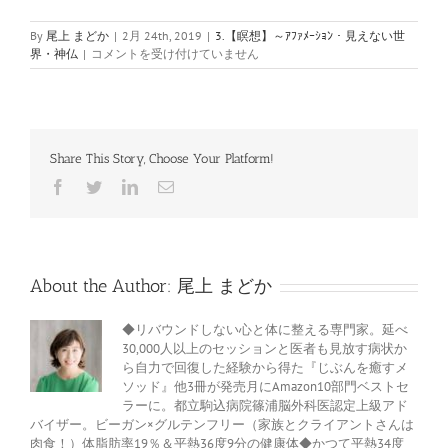
By
尾上 まどか
|
2月 24th, 2019
|
3.【瞑想】～ｱﾌｧﾒｰｼｮﾝ・見えない世
叶
界・神仏
|
コメントを受け付けていません
姉
妹
と
デ
ィ
Share This Story, Choose Your Platform!
ー
パ
Facebook
Twitter
LinkedIn
電
ッ
子
ク・
メ
チ
ー
ル
ョ
プ
About the Author:
尾上 まどか
ラ
博
士
◆リバウンドしない心と体に整える専門家。延べ
の
30,000人以上のセッションと医者も見放す病状か
瞑
ら自力で回復した経験から得た『じぶんを癒すメ
想
ソッド』他3冊が発売月にAmazon10部門ベストセ
か
ラーに。都立駒込病院篠浦脳外科医認定上級アド
ら
バイザー。ビーガン×グルテンフリー（家族とクライアントさんは
思
肉食！）体脂肪率19％＆平熱36度9分の健康体◆かつて平熱34度