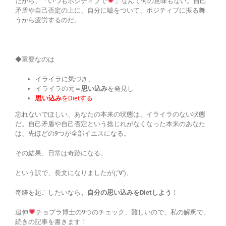
だから、「いつもポジティブで
」なんて何の意味もない。自己
矛盾や自己否定の上に、自分に嘘をついて、ポジティブに振る舞
うから疲労するのだ。
◆重要なのは
イライラに気づき、
イライラの元＝
思い込み
を発見し
思い込み
をDietする
忘れないでほしい、あなたの本来の状態は、イライラのない状態
だ。自己矛盾や自己否定という捻じれがなくなった本来のあなた
は、先ほどの9つが全部イエスになる。
その結果、日常は奇跡になる。
という訳で、長文になりましたが(;’∀’)、
奇跡を起こしたいなら
、自分の思い込みをDietしよう
！
追伸
チョプラ博士の9つのチェック、難しいので、私の解釈で、
続きの記事を書きます！