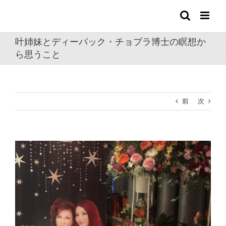
Skip
to
content
叶姉妹とディーパック・チョプラ博士の瞑想か
ら思うこと
前
次
View
Larger
Image