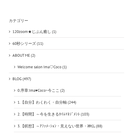
な
い
か
不
カテゴリー
安
は
120zoom★じぶん癒し (1)
60秒シリーズ (11)
ABOUT ME (2)
Welcome salon Ima♡Coco (1)
BLOG (497)
0.序章:Ima♥Coco~今ここ (2)
1.【自分】わくわく・自分軸 (244)
2.【時間】～今を生きるﾀｲﾑﾏﾈｼﾞﾒﾝﾄ (103)
3.【瞑想】～ｱﾌｧﾒｰｼｮﾝ・見えない世界・神仏 (88)