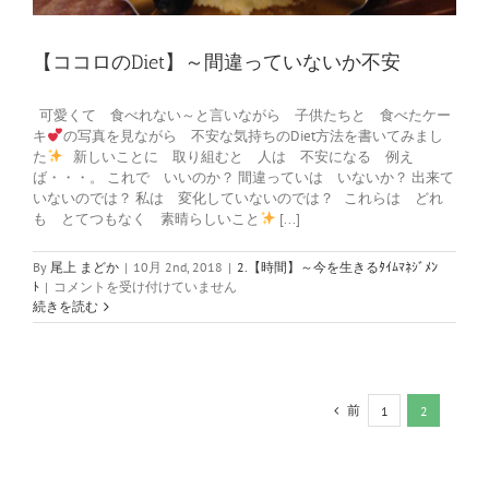
【ココロのDiet】～間違っていないか不安
可愛くて 食べれない～と言いながら 子供たちと 食べたケー
キ
の写真を見ながら 不安な気持ちのDiet方法を書いてみまし
た
新しいことに 取り組むと 人は 不安になる 例え
ば・・・。 これで いいのか？ 間違っていは いないか？ 出来て
いないのでは？ 私は 変化していないのでは？ これらは どれ
も とてつもなく 素晴らしいこと
[...]
By
尾上 まどか
|
10月 2nd, 2018
|
2.【時間】～今を生きるﾀｲﾑﾏﾈｼﾞﾒﾝ
【コ
ﾄ
|
コメントを受け付けていません
コ
続きを読む
ロ
の
Diet】
～
間
前
1
2
違
っ
て
い