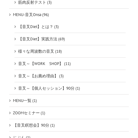
筋肉反射テスト (3)
MENU-音叉Onsa (96)
【音叉Diet】とは？ (3)
【音叉Diet】実践方法 (69)
様々な周波数の音叉 (18)
音叉～【WORK SHOP】 (11)
音叉～【お薦め理由】 (3)
音叉～【個人セッション】90分 (1)
MENU一覧 (1)
ZOOMセミナー (1)
【音叉瞑想会】90分 (1)
じぶん (1)