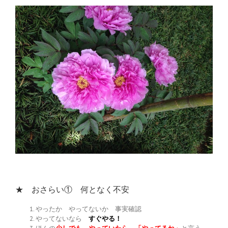
★ おさらい① 何となく不安
やったか やってないか 事実確認
やってないなら
すぐやる！