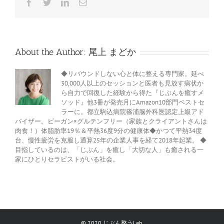
Facebook
Twitter
LinkedIn
電
っ
子
て
メ
い
ー
ル
な
い
About the Author:
尾上 まどか
か
不
安
◆リバウンドしない心と体に整える専門家。延べ
は
30,000人以上のセッションと医者も見放す病状か
ら自力で回復した経験から得た『じぶんを癒すメ
ソッド』他3冊が発売月にAmazon10部門ベストセ
ラーに。都立駒込病院篠浦脳外科医認定上級アド
バイザー。ビーガン×グルテンフリー（家族とクライアントさんは
肉食！）体脂肪率19％＆平熱36度9分の健康体◆かつて平熱34度
台、慢性疲労を克服し通算25年の企業人事を経て2018年起業。 ◆
目指しているのは、「じぶん」を癒し「大切な人」も癒される一
家にひとりセラピストがいる社会。
© 2020 じぶん整うLab.