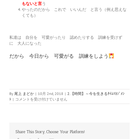
もないと言
う
やったのだから これで いいんだ と言う（例え思えな
くても）
私達は 自分を 可愛がったり 認めたりする 訓練を受けず
に 大人になった
だから 今日から 可愛がる 訓練をしよう
By
尾上 まどか
|
10月 2nd, 2018
|
2.【時間】～今を生きるﾀｲﾑﾏﾈｼﾞﾒﾝ
【コ
ﾄ
|
コメントを受け付けていません
コ
ロ
の
Diet】
～
Share This Story, Choose Your Platform!
間
違