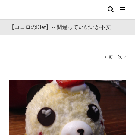
Skip
to
content
【ココロのDiet】～間違っていないか不安
前
次
View
Larger
Image