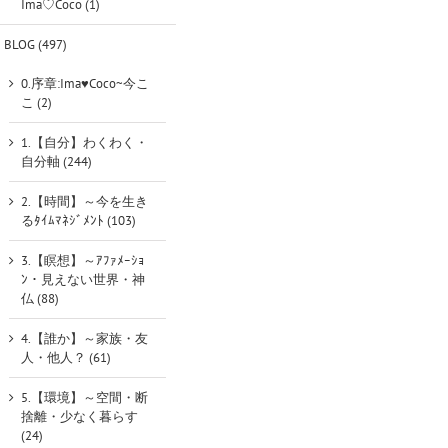
Ima♡Coco (1)
BLOG (497)
0.序章:Ima♥Coco~今こ
こ (2)
1.【自分】わくわく・
自分軸 (244)
2.【時間】～今を生き
るﾀｲﾑﾏﾈｼﾞﾒﾝﾄ (103)
3.【瞑想】～ｱﾌｧﾒｰｼｮ
ﾝ・見えない世界・神
仏 (88)
4.【誰か】～家族・友
人・他人？ (61)
5.【環境】～空間・断
捨離・少なく暮らす
(24)