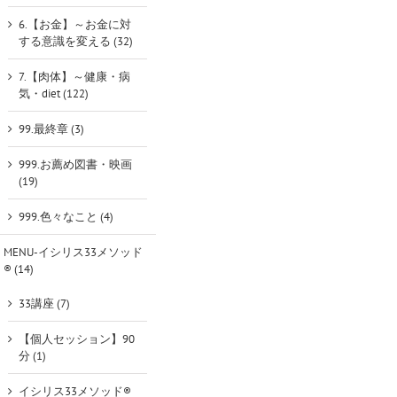
6.【お金】～お金に対
する意識を変える (32)
7.【肉体】～健康・病
気・diet (122)
99.最終章 (3)
999.お薦め図書・映画
(19)
999.色々なこと (4)
MENU-イシリス33メソッド
® (14)
33講座 (7)
【個人セッション】90
分 (1)
イシリス33メソッド®