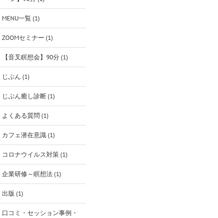
MENU一覧 (1)
ZOOMセミナー (1)
【音叉瞑想会】90分 (1)
じぶん (1)
じぶん癒し診断 (1)
よくある質問 (1)
カフェ潜在意識 (1)
コロナウイルス対策 (1)
企業研修～瞑想法 (1)
出版 (1)
口コミ・セッション事例・