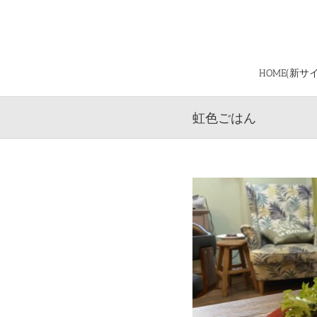
Skip
to
content
HOME(新サ
虹色ごはん