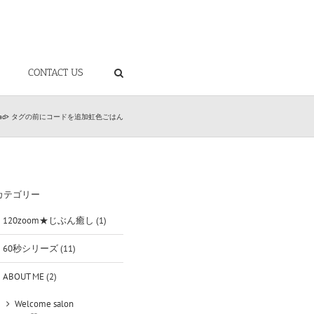
CONTACT US
head> タグの前にコードを追加
虹色ごはん
カテゴリー
120zoom★じぶん癒し (1)
60秒シリーズ (11)
ABOUT ME (2)
Welcome salon