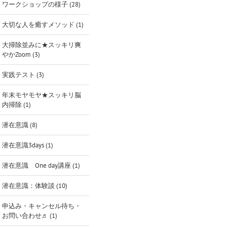
ワークショップの様子 (28)
大切な人を癒すメソッド (1)
大掃除並みに★スッキリ爽
やかZoom (3)
実践テスト (3)
年末モヤモヤ★スッキリ脳
内掃除 (1)
潜在意識 (8)
潜在意識3days (1)
潜在意識 One day講座 (1)
潜在意識：体験談 (10)
申込み・キャンセル待ち・
お問い合わせ♬ (1)