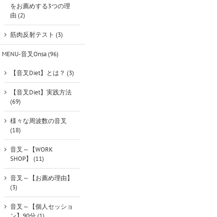
をお薦めする3つの理
由 (2)
筋肉反射テスト (3)
MENU-音叉Onsa (96)
【音叉Diet】とは？ (3)
【音叉Diet】実践方法
(69)
様々な周波数の音叉
(18)
音叉～【WORK
SHOP】 (11)
音叉～【お薦め理由】
(3)
音叉～【個人セッショ
ン】90分 (1)