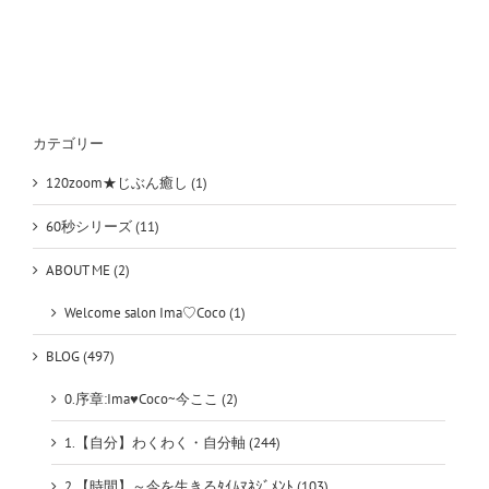
ア
ン
ト
さ
ん
は
皆、
カテゴリー
同
じ
120zoom★じぶん癒し (1)
こ
と
60秒シリーズ (11)
を
言
ABOUT ME (2)
う
は
Welcome salon Ima♡Coco (1)
BLOG (497)
0.序章:Ima♥Coco~今ここ (2)
1.【自分】わくわく・自分軸 (244)
2.【時間】～今を生きるﾀｲﾑﾏﾈｼﾞﾒﾝﾄ (103)