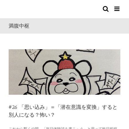
Skip
to
content
満腹中枢
#26 「思い込み」＝「潜在意識を変換」すると
別人になる？怖い？
これから暫くの間、「毎日体験談を書こ～う」と思って昨日投稿