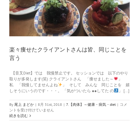
楽々痩せたクライアントさんは皆、同じことを
言う
【音叉Diet】では 我慢禁止です。 セッションでは 以下のやり
取りが多発します(笑) クライアントさん 「痩せました～
」
私 「我慢してませんよね
」 そして みんな 同じことを 嬉
しそうにいうのです・・・。 「気がついたら ●●してた の
」 [...]
楽々
By
尾上 まどか
|
8月 31st, 2018
|
7.【肉体】～健康・病気・diet
|
コメ
痩
ントを受け付けていません
せ
続きを読む
た
ク
ラ
イ