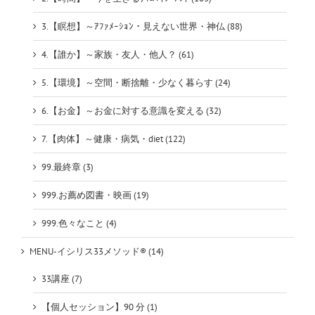
3.【瞑想】～ｱﾌｧﾒｰｼｮﾝ・見えない世界・神仏 (88)
4.【誰か】～家族・友人・他人？ (61)
5.【環境】～空間・断捨離・少なく暮らす (24)
6.【お金】～お金に対する意識を変える (32)
7.【肉体】～健康・病気・diet (122)
99.最終章 (3)
999.お薦め図書・映画 (19)
999.色々なこと (4)
MENU-イシリス33メソッド® (14)
33講座 (7)
【個人セッション】90 分 (1)