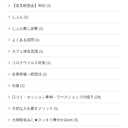
【音叉瞑想会】90分 (1)
じぶん (1)
じぶん癒し診断 (1)
よくある質問 (1)
カフェ潜在意識 (1)
コロナウイルス対策 (1)
企業研修～瞑想法 (1)
出版 (1)
口コミ・セッション事例・ワークショップの様子 (28)
大切な人を癒すメソッド (1)
大掃除並みに★スッキリ爽やかZoom (3)