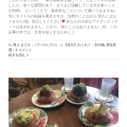
したら、色々な質問がきて、まだまだ誤解している方が多いこと
が判明♪ ということで、基本的なことについて書いてみますね♪
先にタイトルの結論を書きますが、当然のことながら 別人にはな
りません(笑) 安心してください
あなたの大切なアイデンティテ
ィーは失われません。 だから、怖いことはありません♪ 尚、この
記事の中では、文章を短くするため [...]
By
尾上 まどか
|
2月 19th, 2020
|
1.【自分】わくわく・自分軸
,
潜在意
識
|
0 コメント
続きを読む