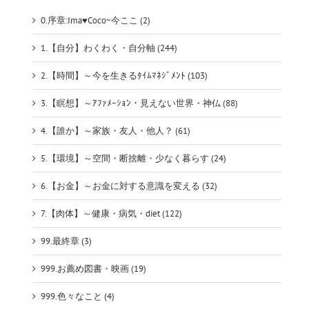
0.序章:Ima♥Coco~今ここ (2)
1.【自分】わくわく・自分軸 (244)
2.【時間】～今を生きるﾀｲﾑﾏﾈｼﾞﾒﾝﾄ (103)
3.【瞑想】～ｱﾌｧﾒｰｼｮﾝ・見えない世界・神仏 (88)
4.【誰か】～家族・友人・他人？ (61)
5.【環境】～空間・断捨離・少なく暮らす (24)
6.【お金】～お金に対する意識を変える (32)
7.【肉体】～健康・病気・diet (122)
99.最終章 (3)
999.お薦め図書・映画 (19)
999.色々なこと (4)