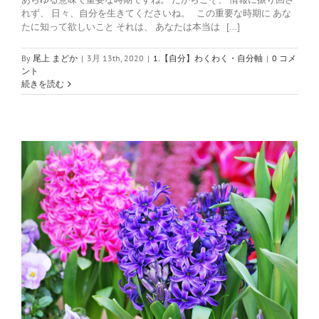
れず、 日々、自分を生きてくださいね。 この重要な時期に あな
たに知って欲しいこと それは、 あなたは本当は [...]
By
尾上 まどか
|
3月 13th, 2020
|
1.【自分】わくわく・自分軸
|
0 コメ
ント
続きを読む