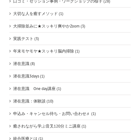
口コミ・セッション事例・ワークショップの様子 (28)
大切な人を癒すメソッド (1)
大掃除並みに★スッキリ爽やかZoom (3)
実践テスト (3)
年末モヤモヤ★スッキリ脳内掃除 (1)
潜在意識 (8)
潜在意識3days (1)
潜在意識 One day講座 (1)
潜在意識：体験談 (10)
申込み・キャンセル待ち・お問い合わせ♬ (1)
癒されながら学ぶ音叉120分ミニ講座 (1)
統合医療とは (1)