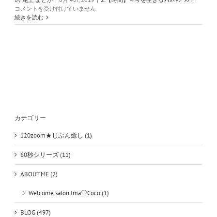
け
コメントを受け付けていません
容
続きを読む
れ
る
と
楽
に
な
る
～
全
て
あ
カテゴリー
り
120zoom★じぶん癒し (1)
は
60秒シリーズ (11)
ABOUT ME (2)
Welcome salon Ima♡Coco (1)
BLOG (497)