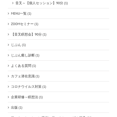
音叉～【個人セッション】90分 (1)
MENU一覧 (1)
ZOOMセミナー (1)
【音叉瞑想会】90分 (1)
じぶん (1)
じぶん癒し診断 (1)
よくある質問 (1)
カフェ潜在意識 (1)
コロナウイルス対策 (1)
企業研修～瞑想法 (1)
出版 (1)