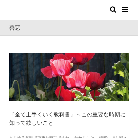
Skip
to
content
善悪
『全て上手くいく教科書』～この重要な時期に
知って欲しいこと
あらゆる意味で重要な時期ですね。 だからこそ、 情報に振り回さ