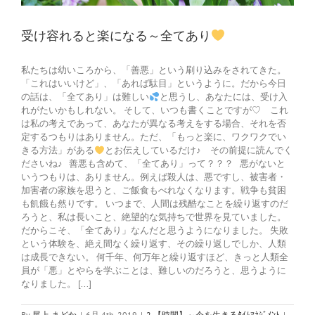
受け容れると楽になる～全てあり
私たちは幼いころから、「善悪」という刷り込みをされてきた。
「これはいいけど」、「あれば駄目」というように。だから今日
の話は、「全てあり」は難しい
と思うし、あなたには、受け入
れがたいかもしれない。 そして、いつも書くことですが♡ これ
は私の考えであって、あなたが異なる考えをする場合、それを否
定するつもりはありません。ただ、「もっと楽に、ワクワクでい
きる方法」がある
とお伝えしているだけ♪ その前提に読んでく
ださいね♪ 善悪も含めて、「全てあり」って？？？ 悪がないと
いうつもりは、ありません。例えば殺人は、悪ですし、被害者・
加害者の家族を思うと、ご飯食もべれなくなります。戦争も貧困
も飢餓も然りです。 いつまで、人間は残酷なことを繰り返すのだ
ろうと、私は長いこと、絶望的な気持ちで世界を見ていました。
だからこそ、「全てあり」なんだと思うようになりました。 失敗
という体験を、絶え間なく繰り返す、その繰り返しでしか、人類
は成長できない。 何千年、何万年と繰り返すほど、きっと人類全
員が「悪」とやらを学ぶことは、難しいのだろうと、思うように
なりました。 [...]
受
By
尾上 まどか
|
6月 4th, 2019
|
2.【時間】～今を生きるﾀｲﾑﾏﾈｼﾞﾒﾝﾄ
|