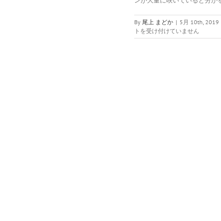
ンが大量に咲いていると分かるほど
By
尾上 まどか
|
5月 10th, 2019
トを受け付けていません