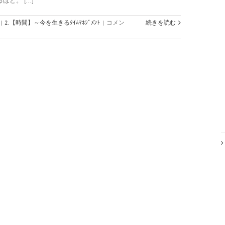
。 [...]
わ
|
2.【時間】～今を生きるﾀｲﾑﾏﾈｼﾞﾒﾝﾄ
|
コメン
続きを読む
く
わ
く
で
生
き
る
と、
疲
れ
な
い
は