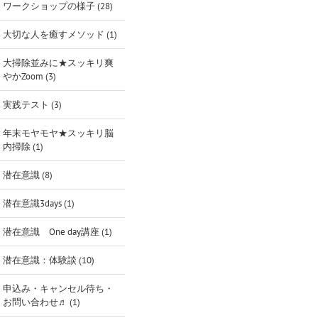
ワークショップの様子 (28)
大切な人を癒すメソッド (1)
大掃除並みに★スッキリ爽
やかZoom (3)
実践テスト (3)
年末モヤモヤ★スッキリ脳
内掃除 (1)
潜在意識 (8)
潜在意識3days (1)
潜在意識 One day講座 (1)
潜在意識：体験談 (10)
申込み・キャンセル待ち・
お問い合わせ♬ (1)