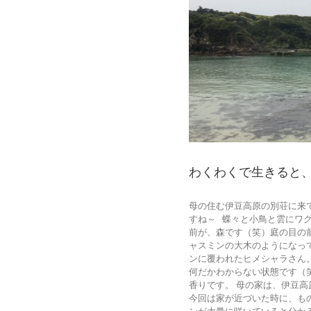
わくわくで生きると
母の住む伊豆高原の別荘に来
すね～ 蝶々と小鳥と雲にワ
前が、森です（笑）庭の目の
ャスミンの大木のようになって
ンに覆われたヒメシャラさん
何だかわからない状態です（
香りです。 母の家は、伊豆
今回は家が近づいた時に、も