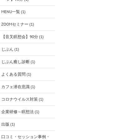
MENU一覧 (1)
ZOOMセミナー (1)
【音叉瞑想会】90分 (1)
じぶん (1)
じぶん癒し診断 (1)
よくある質問 (1)
カフェ潜在意識 (1)
コロナウイルス対策 (1)
企業研修～瞑想法 (1)
出版 (1)
口コミ・セッション事例・