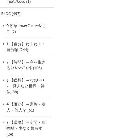
Ima♡Coco (1)
BLOG (497)
0.序章:Ima♥Coco~今こ
こ (2)
1.【自分】わくわく・
自分軸 (244)
2.【時間】～今を生き
るﾀｲﾑﾏﾈｼﾞﾒﾝﾄ (103)
3.【瞑想】～ｱﾌｧﾒｰｼｮ
ﾝ・見えない世界・神
仏 (88)
4.【誰か】～家族・友
人・他人？ (61)
5.【環境】～空間・断
捨離・少なく暮らす
(24)