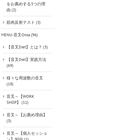
をお薦めする3つの理
由 (2)
筋肉反射テスト (3)
MENU-音叉Onsa (96)
【音叉Diet】とは？ (3)
【音叉Diet】実践方法
(69)
様々な周波数の音叉
(18)
音叉～【WORK
SHOP】 (11)
音叉～【お薦め理由】
(3)
音叉～【個人セッショ
ン】90分 (1)