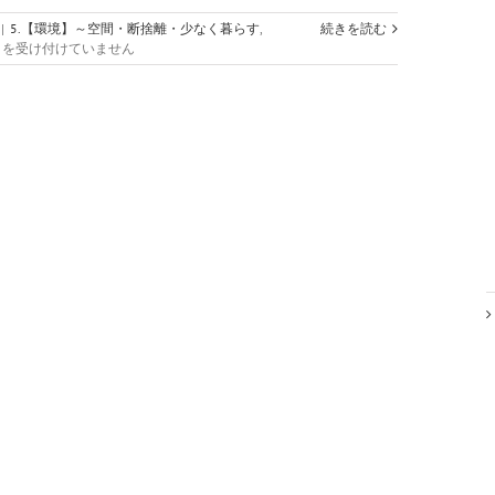
|
5.【環境】～空間・断捨離・少なく暮らす
,
続きを読む
トを受け付けていません