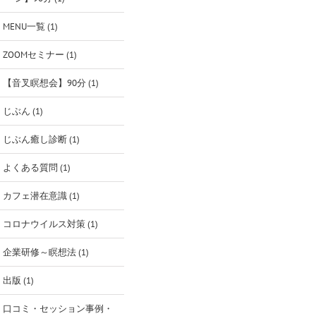
MENU一覧 (1)
ZOOMセミナー (1)
【音叉瞑想会】90分 (1)
じぶん (1)
じぶん癒し診断 (1)
よくある質問 (1)
カフェ潜在意識 (1)
コロナウイルス対策 (1)
企業研修～瞑想法 (1)
出版 (1)
口コミ・セッション事例・