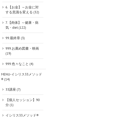
6.【お金】～お金に対
する意識を変える (32)
7.【肉体】～健康・病
気・diet (122)
99.最終章 (3)
999.お薦め図書・映画
(19)
999.色々なこと (4)
MENU-イシリス33メソッド
® (14)
33講座 (7)
【個人セッション】90
分 (1)
イシリス33メソッド®