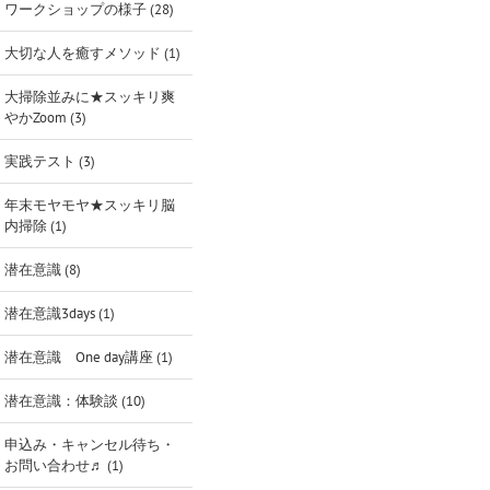
ワークショップの様子 (28)
大切な人を癒すメソッド (1)
大掃除並みに★スッキリ爽
やかZoom (3)
実践テスト (3)
年末モヤモヤ★スッキリ脳
内掃除 (1)
潜在意識 (8)
潜在意識3days (1)
潜在意識 One day講座 (1)
潜在意識：体験談 (10)
申込み・キャンセル待ち・
お問い合わせ♬ (1)