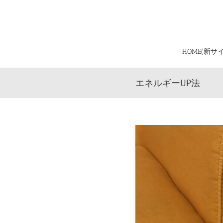
Skip
to
content
HOME(新サ
エネルギーUP法