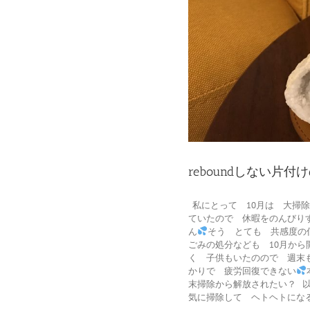
reboundしない片付
私にとって 10月は 大掃
ていたので 休暇をのんびり
ん
そう とても 共感度の
ごみの処分なども 10月から
く 子供もいたのので 週末
かりで 疲労回復できない
末掃除から解放されたい？ 
気に掃除して ヘトヘトになるのが