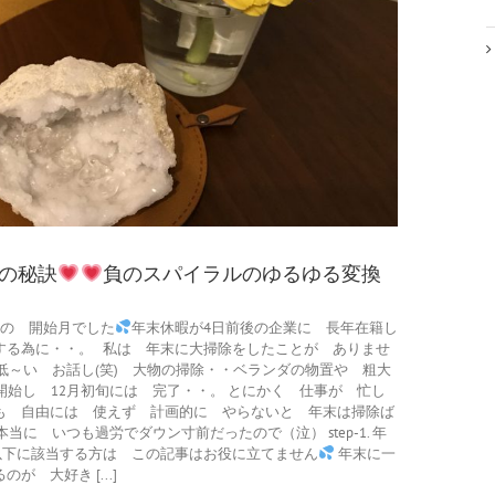
けの秘訣
負のスパイラルのゆるゆる変換
除の 開始月でした
年末休暇が4日前後の企業に 長年在籍し
する為に・・。 私は 年末に大掃除をしたことが ありませ
低～い お話し(笑) 大物の掃除・・ベランダの物置や 粗大
開始し 12月初旬には 完了・・。 とにかく 仕事が 忙し
も 自由には 使えず 計画的に やらないと 年末は掃除ば
本当に いつも過労でダウン寸前だったので（泣） step-1. 年
以下に該当する方は この記事はお役に立てません
年末に一
 大好き [...]