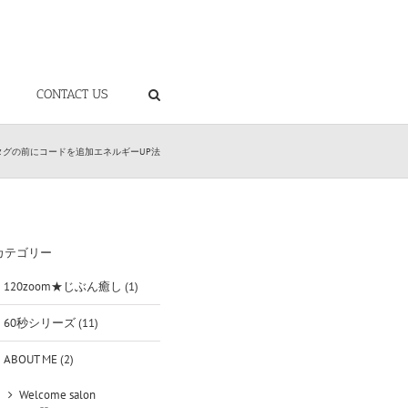
CONTACT US
d> タグの前にコードを追加
エネルギーUP法
カテゴリー
120zoom★じぶん癒し (1)
60秒シリーズ (11)
ABOUT ME (2)
Welcome salon