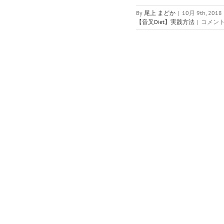
By
尾上 まどか
|
10月 9th, 2018
rebound
【音叉Diet】実践方法
|
コメン
し
な
い
片
付
け
の
秘
訣
負
の
ス
パ
イ
ラ
ル
の
ゆ
る
ゆ