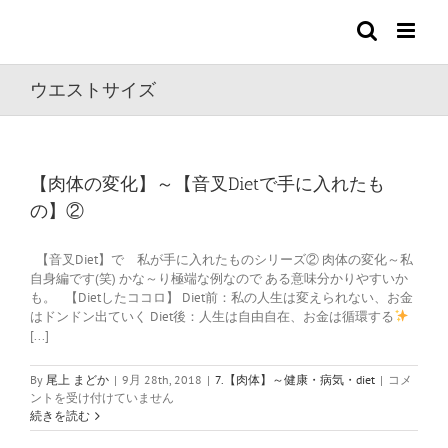
Skip
to
content
ウエストサイズ
【肉体の変化】～【音叉Dietで手に入れたも
の】②
【音叉Diet】で 私が手に入れたものシリーズ② 肉体の変化～私
自身編です(笑) かな～り極端な例なので ある意味分かりやすいか
も。 【Dietしたココロ】 Diet前：私の人生は変えられない、お金
はドンドン出ていく Diet後：人生は自由自在、お金は循環する
[...]
【肉
By
尾上 まどか
|
9月 28th, 2018
|
7.【肉体】～健康・病気・diet
|
コメ
体
ントを受け付けていません
の
続きを読む
変