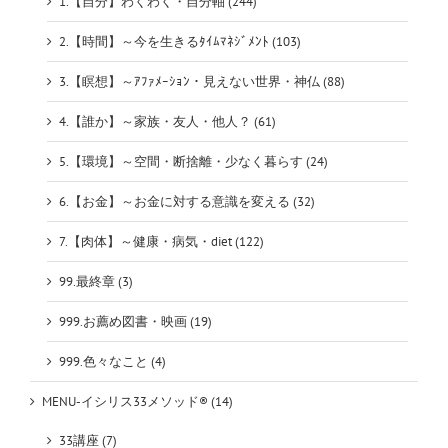
1.【自分】わくわく・自分軸 (244)
2.【時間】～今を生きるﾀｲﾑﾏﾈｼﾞﾒﾝﾄ (103)
3.【瞑想】～ｱﾌｧﾒｰｼｮﾝ・見えない世界・神仏 (88)
4.【誰か】～家族・友人・他人？ (61)
5.【環境】～空間・断捨離・少なく暮らす (24)
6.【お金】～お金に対する意識を変える (32)
7.【肉体】～健康・病気・diet (122)
99.最終章 (3)
999.お薦め図書・映画 (19)
999.色々なこと (4)
MENU-イシリス33メソッド® (14)
33講座 (7)