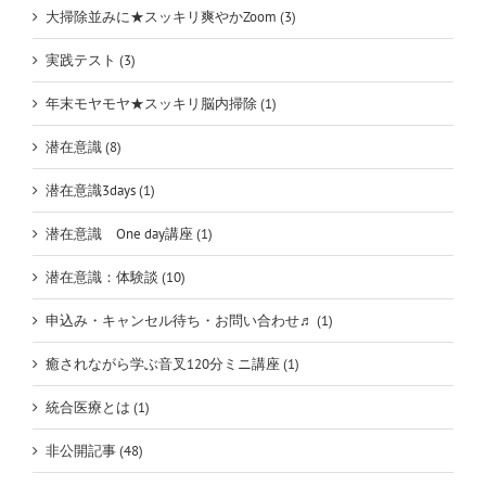
大掃除並みに★スッキリ爽やかZoom (3)
実践テスト (3)
年末モヤモヤ★スッキリ脳内掃除 (1)
潜在意識 (8)
潜在意識3days (1)
潜在意識 One day講座 (1)
潜在意識：体験談 (10)
申込み・キャンセル待ち・お問い合わせ♬ (1)
癒されながら学ぶ音叉120分ミニ講座 (1)
統合医療とは (1)
非公開記事 (48)