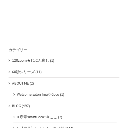
化】
～
【音
叉
Diet
で
手
に
入
れ
カテゴリー
た
も
120zoom★じぶん癒し (1)
の】
②
60秒シリーズ (11)
は
ABOUT ME (2)
Welcome salon Ima♡Coco (1)
BLOG (497)
0.序章:Ima♥Coco~今ここ (2)