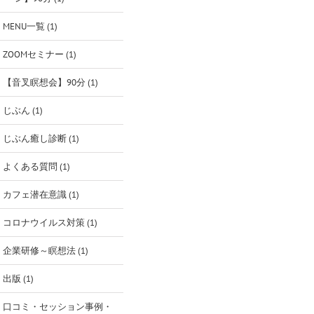
MENU一覧 (1)
ZOOMセミナー (1)
【音叉瞑想会】90分 (1)
じぶん (1)
じぶん癒し診断 (1)
よくある質問 (1)
カフェ潜在意識 (1)
コロナウイルス対策 (1)
企業研修～瞑想法 (1)
出版 (1)
口コミ・セッション事例・