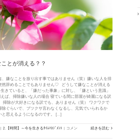
なことが消える？？
は、嫌なことを放り出す事ではありません（笑）嫌いな人を排
突然辞めることでもありません♡ どうして嫌なことが消える
を生きていると、「嫌だった事象」に対し、「嫌という意識」
例えば、掃除嫌いな人の場合 寝ている間に部屋が綺麗になる訳
、掃除が大好きになる訳でも、ありません（笑） ワクワクで
掃除ぐらいで、ブツクサ言わなくなるし、元気でいられるか
思えるようになるのです。 [...]
ワ
|
2.【時間】～今を生きるﾀｲﾑﾏﾈｼﾞﾒﾝﾄ
|
コメン
続きを読む
ク
ワ