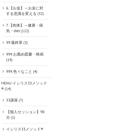
6.【お金】～お金に対
する意識を変える (32)
7.【肉体】～健康・病
気・diet (122)
99.最終章 (3)
999.お薦め図書・映画
(19)
999.色々なこと (4)
MENU-イシリス33メソッド
® (14)
33講座 (7)
【個人セッション】90
分 (1)
イシリス33メソッド®