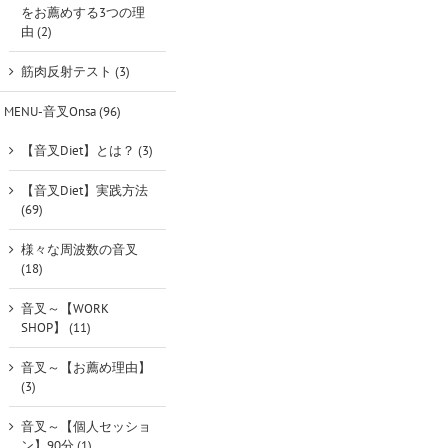
をお薦めする3つの理
由 (2)
筋肉反射テスト (3)
MENU-音叉Onsa (96)
【音叉Diet】とは？ (3)
【音叉Diet】実践方法
(69)
様々な周波数の音叉
(18)
音叉～【WORK
SHOP】 (11)
音叉～【お薦め理由】
(3)
音叉～【個人セッショ
ン】90分 (1)