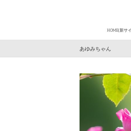
Skip
to
content
HOME(新サ
あゆみちゃん