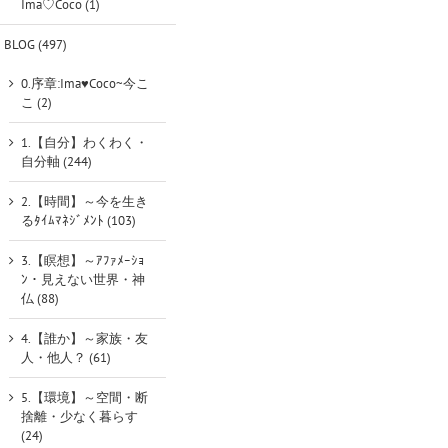
Ima♡Coco (1)
BLOG (497)
0.序章:Ima♥Coco~今こ
こ (2)
1.【自分】わくわく・
自分軸 (244)
2.【時間】～今を生き
るﾀｲﾑﾏﾈｼﾞﾒﾝﾄ (103)
3.【瞑想】～ｱﾌｧﾒｰｼｮ
ﾝ・見えない世界・神
仏 (88)
4.【誰か】～家族・友
人・他人？ (61)
5.【環境】～空間・断
捨離・少なく暮らす
(24)