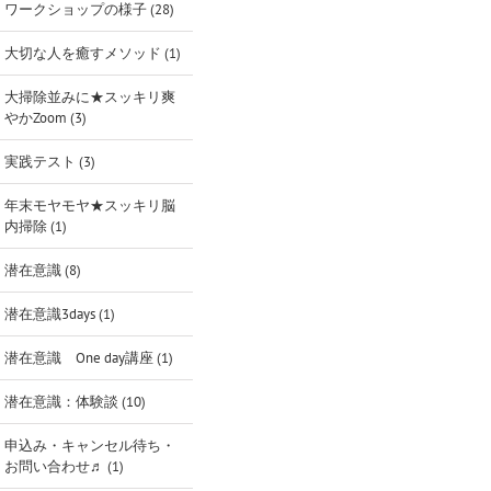
ワークショップの様子 (28)
大切な人を癒すメソッド (1)
大掃除並みに★スッキリ爽
やかZoom (3)
実践テスト (3)
年末モヤモヤ★スッキリ脳
内掃除 (1)
潜在意識 (8)
潜在意識3days (1)
潜在意識 One day講座 (1)
潜在意識：体験談 (10)
申込み・キャンセル待ち・
お問い合わせ♬ (1)