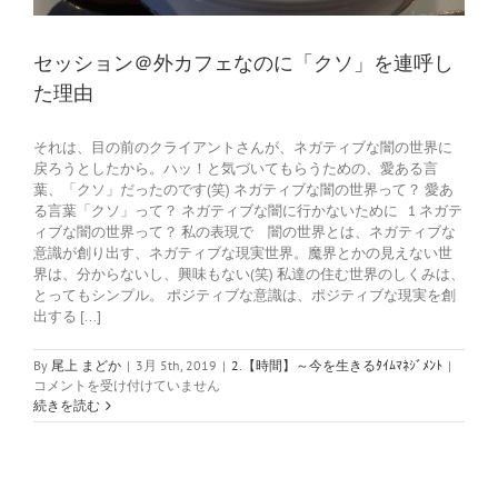
セッション＠外カフェなのに「クソ」を連呼し
た理由
それは、目の前のクライアントさんが、ネガティブな闇の世界に
戻ろうとしたから。ハッ！と気づいてもらうための、愛ある言
葉、「クソ」だったのです(笑) ネガティブな闇の世界って？ 愛あ
る言葉「クソ」って？ ネガティブな闇に行かないために 1 ネガテ
ィブな闇の世界って？ 私の表現で 闇の世界とは、ネガティブな
意識が創り出す、ネガティブな現実世界。魔界とかの見えない世
界は、分からないし、興味もない(笑) 私達の住む世界のしくみは、
とってもシンプル。 ポジティブな意識は、ポジティブな現実を創
出する [...]
セ
By
尾上 まどか
|
3月 5th, 2019
|
2.【時間】～今を生きるﾀｲﾑﾏﾈｼﾞﾒﾝﾄ
|
ッ
コメントを受け付けていません
シ
続きを読む
ョ
ン
＠
外