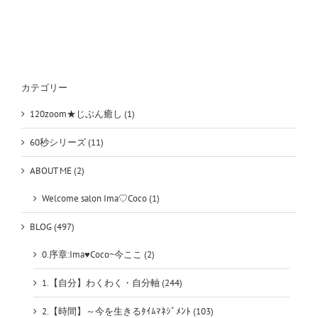
カ
フ
ェ
な
の
に
「ク
カテゴリー
ソ」
を
120zoom★じぶん癒し (1)
連
呼
60秒シリーズ (11)
し
た
ABOUT ME (2)
理
由
は
Welcome salon Ima♡Coco (1)
BLOG (497)
0.序章:Ima♥Coco~今ここ (2)
1.【自分】わくわく・自分軸 (244)
2.【時間】～今を生きるﾀｲﾑﾏﾈｼﾞﾒﾝﾄ (103)