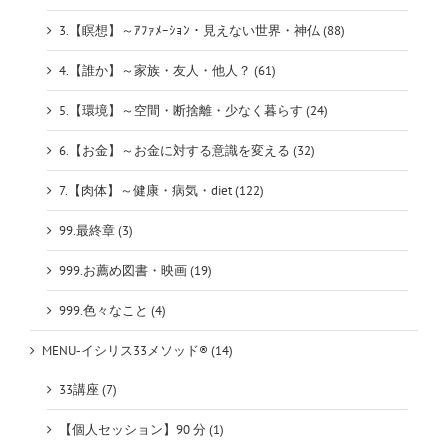
3.【瞑想】～ｱﾌｧﾒｰｼｮﾝ・見えない世界・神仏 (88)
4.【誰か】～家族・友人・他人？ (61)
5.【環境】～空間・断捨離・少なく暮らす (24)
6.【お金】～お金に対する意識を変える (32)
7.【肉体】～健康・病気・diet (122)
99.最終章 (3)
999.お薦め図書・映画 (19)
999.色々なこと (4)
MENU-イシリス33メソッド® (14)
33講座 (7)
【個人セッション】90 分 (1)