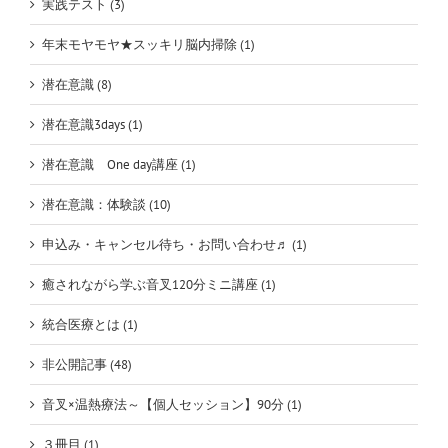
実践テスト (3)
年末モヤモヤ★スッキリ脳内掃除 (1)
潜在意識 (8)
潜在意識3days (1)
潜在意識 One day講座 (1)
潜在意識：体験談 (10)
申込み・キャンセル待ち・お問い合わせ♬ (1)
癒されながら学ぶ音叉120分ミニ講座 (1)
統合医療とは (1)
非公開記事 (48)
音叉×温熱療法～【個人セッション】90分 (1)
３冊目 (1)