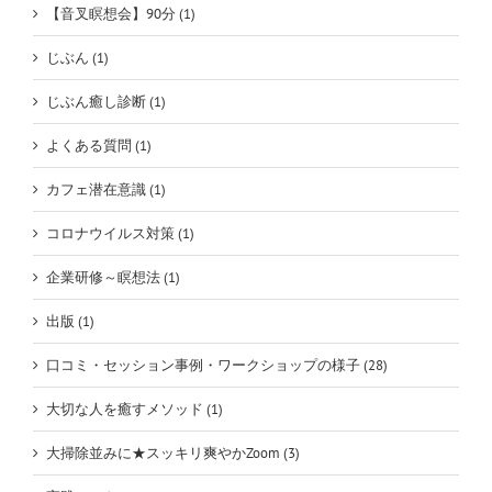
【音叉瞑想会】90分 (1)
じぶん (1)
じぶん癒し診断 (1)
よくある質問 (1)
カフェ潜在意識 (1)
コロナウイルス対策 (1)
企業研修～瞑想法 (1)
出版 (1)
口コミ・セッション事例・ワークショップの様子 (28)
大切な人を癒すメソッド (1)
大掃除並みに★スッキリ爽やかZoom (3)