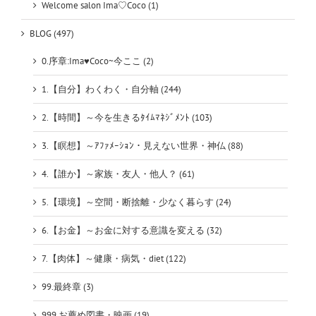
Welcome salon Ima♡Coco (1)
BLOG (497)
0.序章:Ima♥Coco~今ここ (2)
1.【自分】わくわく・自分軸 (244)
2.【時間】～今を生きるﾀｲﾑﾏﾈｼﾞﾒﾝﾄ (103)
3.【瞑想】～ｱﾌｧﾒｰｼｮﾝ・見えない世界・神仏 (88)
4.【誰か】～家族・友人・他人？ (61)
5.【環境】～空間・断捨離・少なく暮らす (24)
6.【お金】～お金に対する意識を変える (32)
7.【肉体】～健康・病気・diet (122)
99.最終章 (3)
999.お薦め図書・映画 (19)