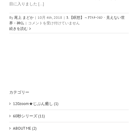
目に入りました [...]
By
尾上 まどか
|
10月 4th, 2018
|
3.【瞑想】～ｱﾌｧﾒｰｼｮﾝ・見えない世
コ
界・神仏
|
コメントを受け付けていません
コ
続きを読む
ロ
の
Diet
～
神
社
へ
の
お
礼
参
カテゴリー
り
は
120zoom★じぶん癒し (1)
60秒シリーズ (11)
ABOUT ME (2)