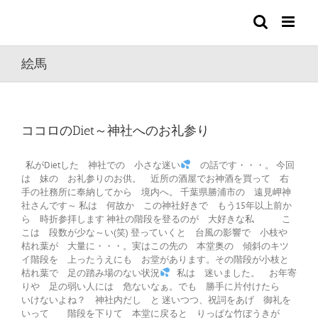
Skip
to
content
絵馬
ココロのDiet～神社へのお礼参り
私がDietした 神社での 小さな迷い
の話です・・・。 今回
は 妹の お礼参りのお供。 近所の酒屋でお神酒を買って 右
手の社務所に奉納してから 境内へ。 千葉県勝浦市の 遠見岬神
社さんです～ 私は 何故か この神社好きで もう15年以上前か
ら 時折参拝します 神社の階段を登るのが 大好きな私 こ
こは 段数が少な～い(笑) 登っていくと 台風の影響で 小枝や
枯れ葉が 大量に・・・。実はこの先の 本堂奥の 傾斜のキツ
イ階段を 上ったうえにも お堂があります。その階段が小枝と
枯れ葉で 足の踏み場のない状況
私は 迷いました。 お年寄
りや 足の弱い人には 危ないなぁ。でも 勝手に片付けたら
いけないよね？ 神社内だし と 迷いつつ、祝詞をあげ 御礼を
いって 階段を下りて 本堂に戻ると りっぱな竹ぼうきが