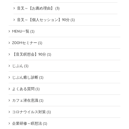
音叉～【お薦め理由】 (3)
音叉～【個人セッション】90分 (1)
MENU一覧 (1)
ZOOMセミナー (1)
【音叉瞑想会】90分 (1)
じぶん (1)
じぶん癒し診断 (1)
よくある質問 (1)
カフェ潜在意識 (1)
コロナウイルス対策 (1)
企業研修～瞑想法 (1)