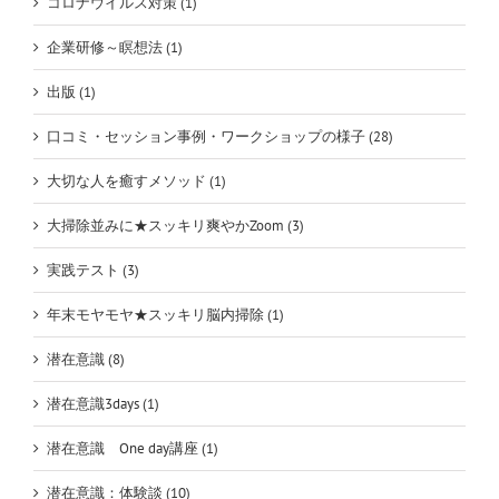
コロナウイルス対策 (1)
企業研修～瞑想法 (1)
出版 (1)
口コミ・セッション事例・ワークショップの様子 (28)
大切な人を癒すメソッド (1)
大掃除並みに★スッキリ爽やかZoom (3)
実践テスト (3)
年末モヤモヤ★スッキリ脳内掃除 (1)
潜在意識 (8)
潜在意識3days (1)
潜在意識 One day講座 (1)
潜在意識：体験談 (10)