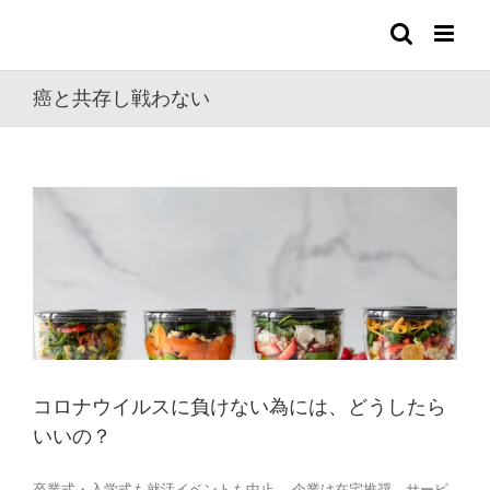
Skip
to
content
癌と共存し戦わない
コロナウイルスに負けない為には、どうしたら
いいの？
卒業式・入学式も就活イベントも中止、 企業は在宅推奨、サービ