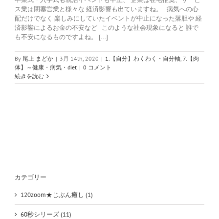
ス業は閉塞営業と様々な 経済影響も出ていますね。 病気への心
配だけでなく 楽しみにしていたイベントが中止になった落胆や 経
済影響によるお金の不安など このような社会現象になると 誰で
も不安になるものですよね。 [...]
By
尾上 まどか
|
3月 14th, 2020
|
1.【自分】わくわく・自分軸
,
7.【肉
体】～健康・病気・diet
|
0 コメント
続きを読む
カテゴリー
120zoom★じぶん癒し (1)
60秒シリーズ (11)