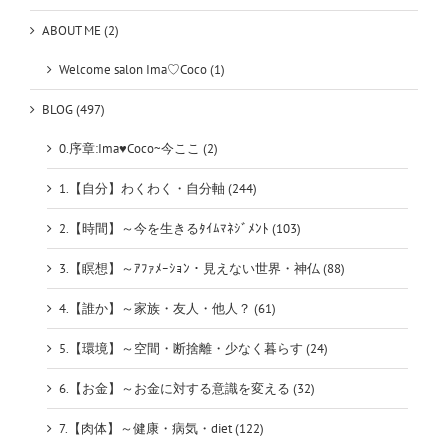
ABOUT ME (2)
Welcome salon Ima♡Coco (1)
BLOG (497)
0.序章:Ima♥Coco~今ここ (2)
1.【自分】わくわく・自分軸 (244)
2.【時間】～今を生きるﾀｲﾑﾏﾈｼﾞﾒﾝﾄ (103)
3.【瞑想】～ｱﾌｧﾒｰｼｮﾝ・見えない世界・神仏 (88)
4.【誰か】～家族・友人・他人？ (61)
5.【環境】～空間・断捨離・少なく暮らす (24)
6.【お金】～お金に対する意識を変える (32)
7.【肉体】～健康・病気・diet (122)