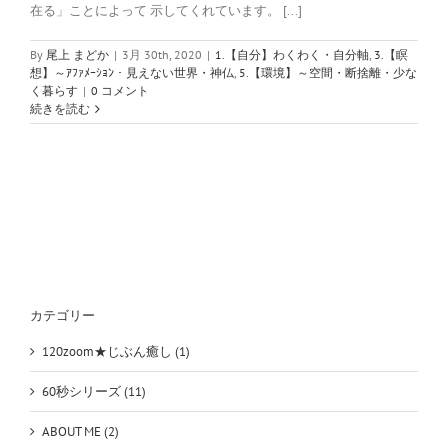
在る」ことによって 示してくれています。 [...]
By
尾上 まどか
|
3月 30th, 2020
|
1.【自分】わくわく・自分軸
,
3.【瞑
想】～ｱﾌｧﾒｰｼｮﾝ・見えない世界・神仏
,
5.【環境】～空間・断捨離・少な
く暮らす
|
0 コメント
続きを読む
カテゴリー
120zoom★じぶん癒し (1)
60秒シリーズ (11)
ABOUT ME (2)