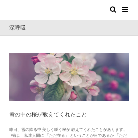
Skip
to
content
深呼吸
雪の中の桜が教えてくれたこと
昨日、雪の降る中 美しく咲く桜が 教えてくれたことがあります。
桜は、 私達人間に 「ただ在る」 ということが何であるか 「ただ