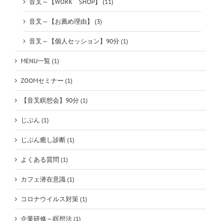
音叉～【WORK SHOP】 (11)
音叉～【お薦め理由】 (3)
音叉～【個人セッション】90分 (1)
MENU一覧 (1)
ZOOMセミナー (1)
【音叉瞑想会】90分 (1)
じぶん (1)
じぶん癒し診断 (1)
よくある質問 (1)
カフェ潜在意識 (1)
コロナウイルス対策 (1)
企業研修～瞑想法 (1)