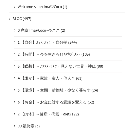
Welcome salon Ima♡Coco (1)
BLOG (497)
0.序章:Ima♥Coco~今ここ (2)
1.【自分】わくわく・自分軸 (244)
2.【時間】～今を生きるﾀｲﾑﾏﾈｼﾞﾒﾝﾄ (103)
3.【瞑想】～ｱﾌｧﾒｰｼｮﾝ・見えない世界・神仏 (88)
4.【誰か】～家族・友人・他人？ (61)
5.【環境】～空間・断捨離・少なく暮らす (24)
6.【お金】～お金に対する意識を変える (32)
7.【肉体】～健康・病気・diet (122)
99.最終章 (3)