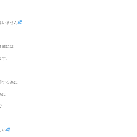
はいません
３歳には
ます。
得する為に
為に
で
しい