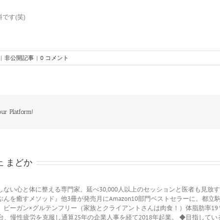
無料です(笑)
|
非公開記事
|
0 コメント
ur Platform!
上 まどか
しない心と体に整える専門家。延べ30,000人以上のセッションと医者も見放
ぶんを癒すメソッド』他3冊が発売月にAmazon10部門ベストセラーに。都
。ビーガン×グルテンフリー（家族とクライアントさんは肉食！）体脂肪率19％
台、慢性疲労を克服し通算25年の企業人事を経て2018年起業。 ◆目指して