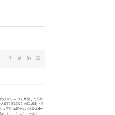
Facebook
Twitter
LinkedIn
電
子
メ
ー
ル
す病状から自力で回復した経験
立駒込病院篠浦脳外科医認定上級
＆平熱36度9分の健康体◆か
いるのは、「じぶん」を癒し