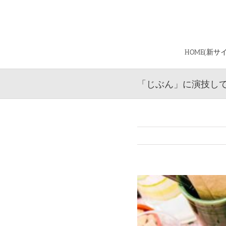
Skip
to
content
HOME(新サ
「じぶん」に演技し
View
Larger
Image