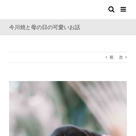
Skip
to
content
今川焼と母の日の可愛いお話
前
次
View
Larger
Image