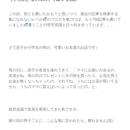
この話、前にも書いたかも？と思いつつ、過去の記事を検索する
氣になれないレベル
のブログを氣づけば、もう700記事も書いて
いました
書くことの苦手意識と日々向き合っています。。。
さて息子が小学生の時の、可愛いお友達のお話です♪
母の日に、息子が友達を連れてきて、「ママにお願いがあるの、
友達がね、母の日のプレゼントに今川焼を買ったら、お花を買う
お金が無くなっちゃったの、それでね、うちにはお花が咲いてる
から、うちのママに貰えばいいよって言ったの」と。
経営会議で役員を罵倒してきた私ですが、
困り顔の男子二人に、こんな風に言われたら、断れません(笑)