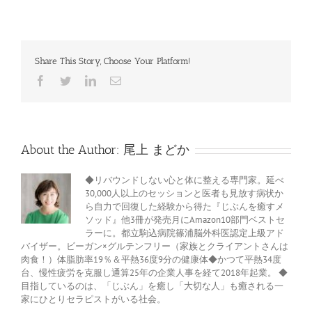
Share This Story, Choose Your Platform!
Facebook
Twitter
LinkedIn
電
子
メ
ー
ル
About the Author:
尾上 まどか
◆リバウンドしない心と体に整える専門家。延べ
30,000人以上のセッションと医者も見放す病状か
ら自力で回復した経験から得た『じぶんを癒すメ
ソッド』他3冊が発売月にAmazon10部門ベストセ
ラーに。都立駒込病院篠浦脳外科医認定上級アド
バイザー。ビーガン×グルテンフリー（家族とクライアントさんは
肉食！）体脂肪率19％＆平熱36度9分の健康体◆かつて平熱34度
台、慢性疲労を克服し通算25年の企業人事を経て2018年起業。 ◆
目指しているのは、「じぶん」を癒し「大切な人」も癒される一
家にひとりセラピストがいる社会。