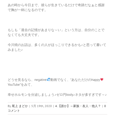
あの時から今日まで、彼らが生きているだけで奇跡だなぁと感謝
で胸が一杯になるのです。
もしも「過去の記憶があまりな～い」という方は、自分のことで
なくても大丈夫です。
今川焼のお話は、多くの人がほっこりできるかも♪と思って書いて
みました♪
どうせ見るなら、negative
動画でなく、”あなただけのhappy
YouTube”をみて、
幸せホルモンを分泌しましょう♪ゼロ円body♪ネタが多すぎです～♪
By
尾上 まどか
|
5月 19th, 2020
|
4.【誰か】～家族・友人・他人？
|
0
コメント