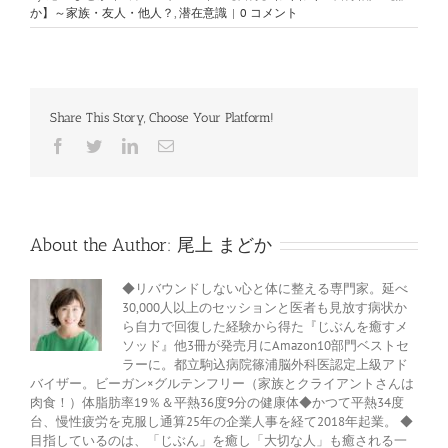
か】～家族・友人・他人？
,
潜在意識
|
0 コメント
Share This Story, Choose Your Platform!
Facebook
Twitter
LinkedIn
電
子
メ
ー
ル
About the Author:
尾上 まどか
◆リバウンドしない心と体に整える専門家。延べ
30,000人以上のセッションと医者も見放す病状か
ら自力で回復した経験から得た『じぶんを癒すメ
ソッド』他3冊が発売月にAmazon10部門ベストセ
ラーに。都立駒込病院篠浦脳外科医認定上級アド
バイザー。ビーガン×グルテンフリー（家族とクライアントさんは
肉食！）体脂肪率19％＆平熱36度9分の健康体◆かつて平熱34度
台、慢性疲労を克服し通算25年の企業人事を経て2018年起業。 ◆
目指しているのは、「じぶん」を癒し「大切な人」も癒される一