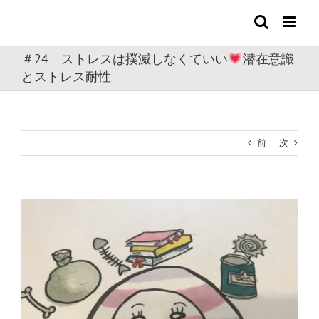
Skip
to
content
＃24 ストレスは撲滅しなくていい
潜在意識
とストレス耐性
前
次
View
Larger
Image