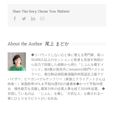
～
136.1Hz
Share This Story, Choose Your Platform!
は
Facebook
Twitter
LinkedIn
電
子
メ
ー
ル
About the Author:
尾上 まどか
◆リバウンドしない心と体に整える専門家。延べ
30,000人以上のセッションと医者も見放す病状か
ら自力で回復した経験から得た『じぶんを癒すメ
ソッド』他3冊が発売月にAmazon10部門ベストセ
ラーに。都立駒込病院篠浦脳外科医認定上級アド
バイザー。ビーガン×グルテンフリー（家族とクライアントさんは
肉食！）体脂肪率19％＆平熱36度9分の健康体◆かつて平熱34度
台、慢性疲労を克服し通算25年の企業人事を経て2018年起業。 ◆
目指しているのは、「じぶん」を癒し「大切な人」も癒される一
家にひとりセラピストがいる社会。