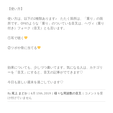
【使い方】
使い方は、以下の2種類あります♪ たたく箇所は、「重り」の箇
所です。OMのような「重り」のついている音叉は、ヘヴィ（重り
付き）フォーク（音叉）とも言います。
①耳で聴く
②ツボや骨に当てる
効果についても、少しづつ書いてます。気になる人は、カテゴリ
ーを「音叉」にすると、音叉の記事がでてきます♡
今日も楽しい週末を過ごしています♡
2.
By
尾上 まどか
|
6月 15th, 2019
|
様々な周波数の音叉
|
コメントを受
オ
け付けていません
ー
ム
OM