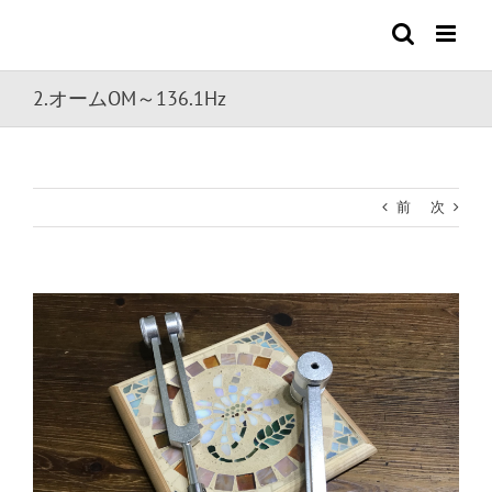
Skip
to
content
2.オームOM～136.1Hz
前
次
View
Larger
Image