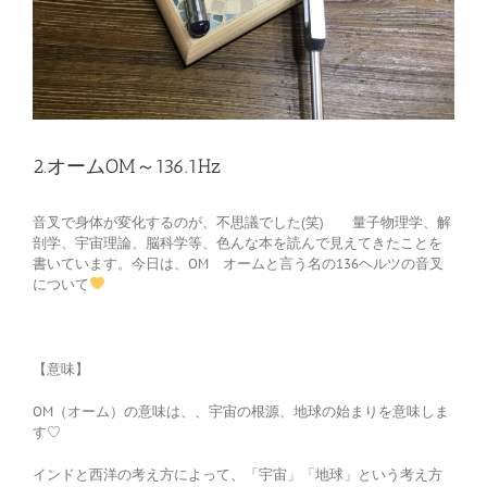
2.オームOM～136.1Hz
音叉で身体が変化するのが、不思議でした(笑) 量子物理学、解
剖学、宇宙理論、脳科学等、色んな本を読んで見えてきたことを
書いています。今日は、OM オームと言う名の136ヘルツの音叉
について
【意味】
OM（オーム）の意味は、、宇宙の根源、地球の始まりを意味しま
す♡
インドと西洋の考え方によって、「宇宙」「地球」という考え方