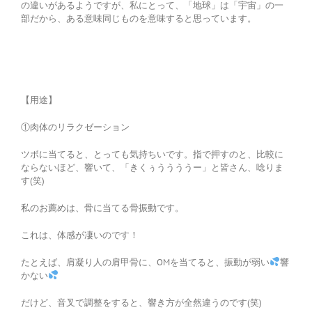
の違いがあるようですが、私にとって、「地球」は「宇宙」の一
部だから、ある意味同じものを意味すると思っています。
【用途】
①肉体のリラクゼーション
ツボに当てると、とっても気持ちいです。指で押すのと、比較に
ならないほど、響いて、「きくぅううううー」と皆さん、唸りま
す(笑)
私のお薦めは、骨に当てる骨振動です。
これは、体感が凄いのです！
たとえば、肩凝り人の肩甲骨に、OMを当てると、振動が弱い
響
かない
だけど、音叉で調整をすると、響き方が全然違うのです(笑)