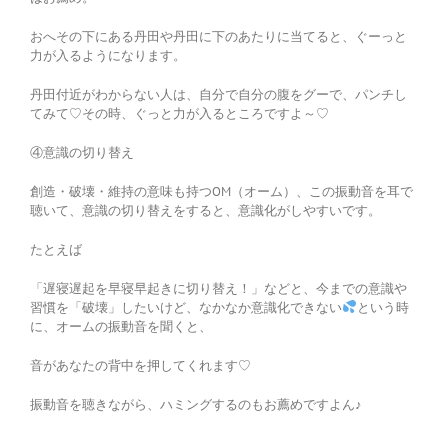
おへその下にある丹田や丹田に下のあたりに当てると、ぐーっと
力が入るようになります。
丹田付近がわからない人は、自分で自分の腹をグーで、パンチし
てみて♡その時、ぐっと力が入るところですよ～♡
④意識の切り替え
創造・破壊・維持の意味も持つOM（オーム）、この振動音を耳で
聴いて、意識の切り替えをすると、意識化がしやすいです。
たとえば
「遅寝遅起を早寝早起きに切り替え！」などと、今までの意識や
習慣を「破壊」したいけど、なかなか意識化できない
という時
に、オームの振動音を聞くと、
音があなたの背中を押してくれます♡
振動音を聴きながら、ハミングするのもお薦めですよん♪