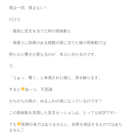
肩は一切、揉まない！
だけど
・最初に音叉を当てた時の骨振動と
・肩凝りに効果のある複数の骨に当てた後の骨振動では
明らかに響きが異なるのが、本人に分かるのです。
で、
「うぁっ、響く」と体感された後に、肩を触ります。
すると
あ～ら、不思議
がちがちの肩が、ゆるふわの肩になっているのです♡
この骨振動を意識した音叉セッションは、とっても好評です♪
でも
医療行為ではありませんし、効果を保証するものではあり
ません♡