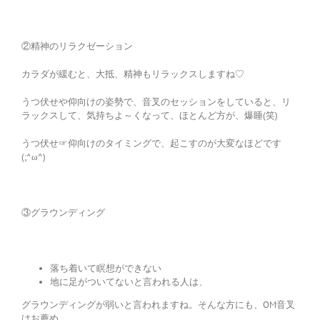
②精神のリラクゼーション
カラダが緩むと、大抵、精神もリラックスしますね♡
うつ伏せや仰向けの姿勢で、音叉のセッションをしていると、リ
ラックスして、気持ちよ～くなって、ほとんど方が、爆睡(笑)
うつ伏せ☞仰向けのタイミングで、起こすのが大変なほどです
(;^ω^)
③グラウンディング
落ち着いて瞑想ができない
地に足がついてないと言われる人は、
グラウンディングが弱いと言われますね。そんな方にも、OM音叉
はお薦め。