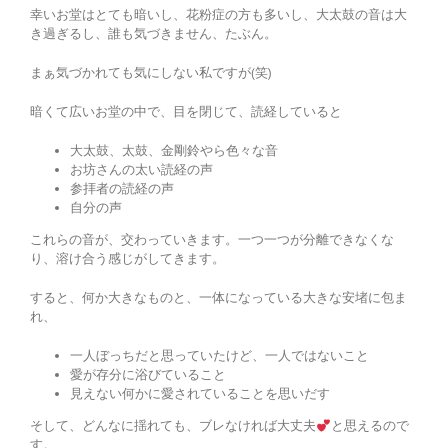
幸いお堂はとても暗いし、花粉症の方も多いし、大太鼓の音は大
き過ぎるし、誰も気づきません、たぶん。
まぁ気づかれても気にしない私ですが(笑)
暗くて広いお堂の中で、目を閉じて、読経していると
大太鼓、太鼓、金剛鈴やら色々な音
お坊さんの太い読経の声
参拝者の読経の声
自分の声
これらの音が、交わっていきます。一つ一つが分離できなくな
り、溶け合う感じがしてきます。
すると、何か大きなものと、一体になっている大きな安堵に包ま
れ、
一人ぼっちだと思っていたけど、一人ではないこと
愛が存分に浴びていること
見えない何かに愛されていることを思いだす
そして、どんなに揺れても、ブレなければ大丈夫
と思えるので
す。