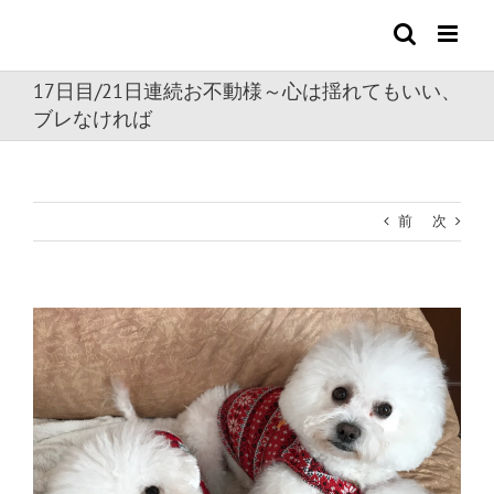
Skip
to
content
17日目/21日連続お不動様～心は揺れてもいい、
ブレなければ
前
次
View
Larger
Image