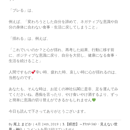
「ブレる」は、
例えば、「変わろうとした自分を諦めて、ネガティブな意識や自
分の身体に合わない食事・生活に戻してしまうこと」
「揺れる」は、例えば、
「これでいいのか？と心が揺れ、再考した結果、行動に移す前
に、ポジティブな意識に戻り、自分を大切し、健康になる食事・
生活を続けること」
人間ですもの
辛い時、疲れた時、哀しい時に心が揺れるのは、
当然なのです。
あなたも、そんな時は、お近くの神社仏閣に是非、足を運んでみ
てくださいね。愚痴を言ったり、やけ食いやけ酒するより、ずっ
と簡単に意識の切り替えができるかもしれません
今日も読んで下さってありがとうございます。
By
尾上 まどか
|
4月 24th, 2019
|
3.【瞑想】～ｱﾌｧﾒｰｼｮﾝ・見えない世
17
界・神仏
|
コメントを受け付けていません