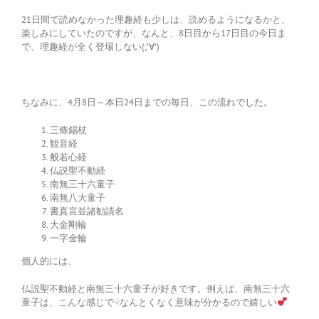
21日間で読めなかった理趣経も少しは、読めるようになるかと、
楽しみにしていたのですが、なんと、8日目から17日目の今日ま
で、理趣経が全く登場しない(;’∀’)
ちなみに、4月8日～本日24日までの毎日、この流れでした。
三條錫杖
観音経
般若心経
仏説聖不動経
南無三十六童子
南無八大童子
書真言並諸勧請名
大金剛輪
一字金輪
個人的には、
仏説聖不動経と南無三十六童子が好きです。例えば、南無三十六
童子は、こんな感じで☟なんとくなく意味が分かるので嬉しい