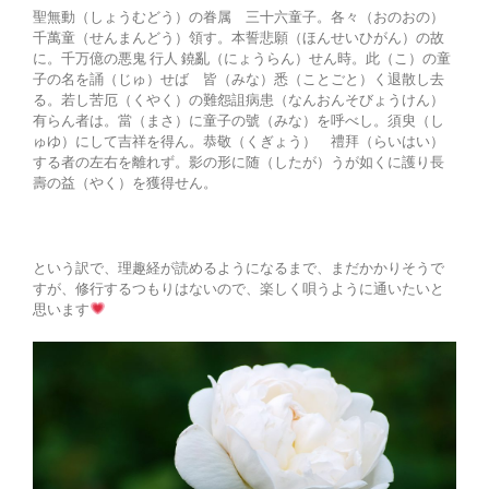
聖無動（しょうむどう）の眷属 三十六童子。各々（おのおの）
千萬童（せんまんどう）領す。本誓悲願（ほんせいひがん）の故
に。千万億の悪鬼 行人 鐃亂（にょうらん）せん時。此（こ）の童
子の名を誦（じゅ）せば 皆（みな）悉（ことごと）く退散し去
る。若し苦厄（くやく）の難怨詛病患（なんおんそびょうけん）
有らん者は。當（まさ）に童子の號（みな）を呼べし。須臾（し
ゅゆ）にして吉祥を得ん。恭敬（くぎょう） 禮拜（らいはい）
する者の左右を離れず。影の形に随（したが）うが如くに護り長
壽の益（やく）を獲得せん。
という訳で、理趣経が読めるようになるまで、まだかかりそうで
すが、修行するつもりはないので、楽しく唄うように通いたいと
思います