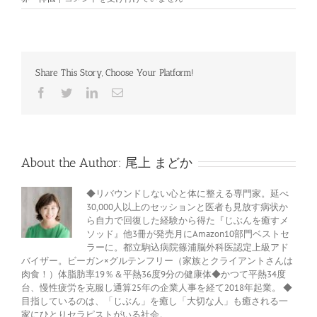
日
目/21
日
連
続
Share This Story, Choose Your Platform!
お
不
Facebook
Twitter
LinkedIn
電
動
子
様
メ
～
ー
ル
心
は
About the Author:
尾上 まどか
揺
れ
て
◆リバウンドしない心と体に整える専門家。延べ
も
30,000人以上のセッションと医者も見放す病状か
い
ら自力で回復した経験から得た『じぶんを癒すメ
い、
ソッド』他3冊が発売月にAmazon10部門ベストセ
ブ
ラーに。都立駒込病院篠浦脳外科医認定上級アド
レ
バイザー。ビーガン×グルテンフリー（家族とクライアントさんは
な
肉食！）体脂肪率19％＆平熱36度9分の健康体◆かつて平熱34度
け
台、慢性疲労を克服し通算25年の企業人事を経て2018年起業。 ◆
れ
目指しているのは、「じぶん」を癒し「大切な人」も癒される一
ば
家にひとりセラピストがいる社会。
は