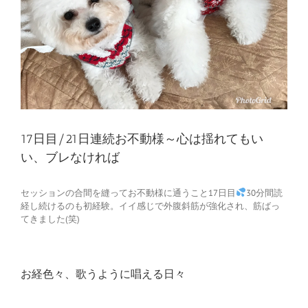
17日目/21日連続お不動様～心は揺れてもい
い、ブレなければ
セッションの合間を縫ってお不動様に通うこと17日目
30分間読
経し続けるのも初経験。イイ感じで外腹斜筋が強化され、筋ばっ
てきました(笑)
お経色々、歌うように唱える日々