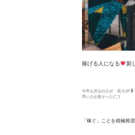
稼げる人になる
新
今年も沢山の人が 収入UP
早い人が多かった(*_*)
「稼ぐ」ことを積極推奨