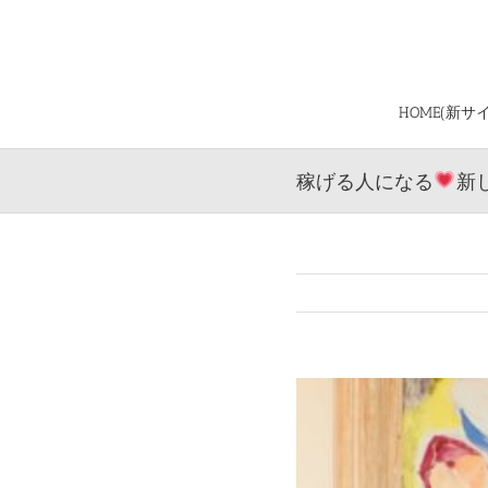
Skip
to
content
HOME(新サ
稼げる人になる
新
View
Larger
Image