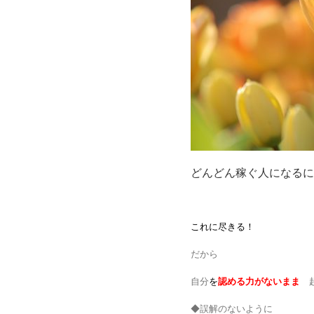
どんどん稼ぐ人になるに
これに尽きる！
だから
自分
を
認める力がないまま
起
◆誤解のないように