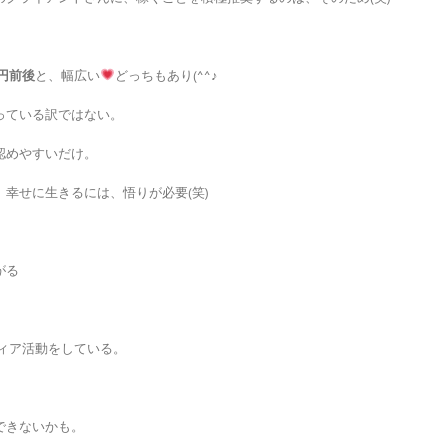
万円前後
と、幅広い
どっちもあり(^^♪
っている訳ではない。
認めやすいだけ。
幸せに生きるには、悟りが必要(笑)
がる
ティア活動をしている。
できないかも。