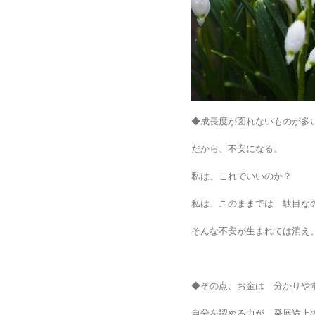
◆成長度が図れないものが多
だから、不安になる。
私は、これでいいのか？
私は、このままでは 駄目な
そんな不安が生まれては消え
◆その点、お金は 分かりや
自分を認める力が 発展途上