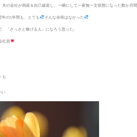
に、夫の会社が倒産＆自己破産し、一瞬にして一家無一文状態になった数か月
翌年の1年間も、とても
そんな余裕はなかった
で、「さっさと稼げる人」になろう思った。
会社員
トも
いい