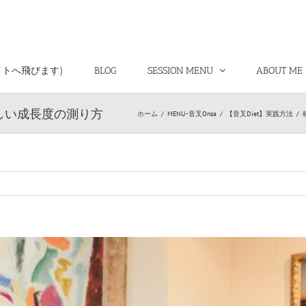
イトへ飛びます)
BLOG
SESSION MENU
ABOUT ME
しい成長度の測り方
ホーム
/
MENU-音叉Onsa
/
【音叉Diet】実践方法
/