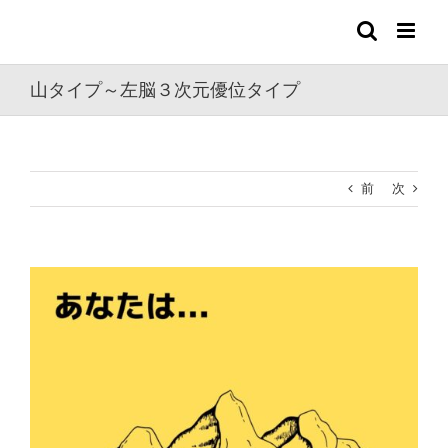
Skip
to
content
山タイプ～左脳３次元優位タイプ
前
次
View
Larger
Image