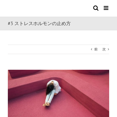
Skip
to
content
#3 ストレスホルモンの止め方
前
次
View
Larger
Image