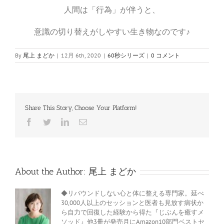
人間は「行為」が伴うと、
意識の切り替えがしやすい生き物なのです♪
By
尾上 まどか
|
12月 6th, 2020
|
60秒シリーズ
|
0 コメント
Share This Story, Choose Your Platform!
Facebook
Twitter
LinkedIn
電
子
メ
ー
ル
About the Author:
尾上 まどか
◆リバウンドしない心と体に整える専門家。延べ
30,000人以上のセッションと医者も見放す病状か
ら自力で回復した経験から得た『じぶんを癒すメ
ソッド』他3冊が発売月にAmazon10部門ベストセ