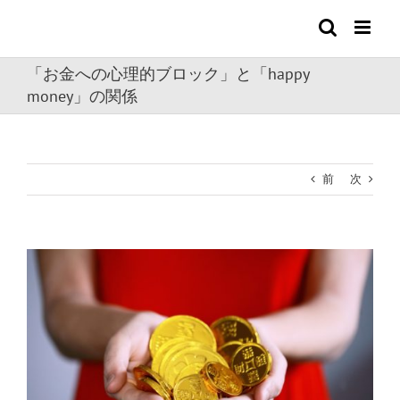
Skip
to
content
「お金への心理的ブロック」と「happy
money」の関係
前
次
View
Larger
Image