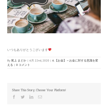
いつもありがとうございます
By
尾上 まどか
|
6月 22nd, 2020
|
6.【お金】～お金に対する意識を変
える
|
0 コメント
Share This Story, Choose Your Platform!
Facebook
Twitter
LinkedIn
電
子
メ