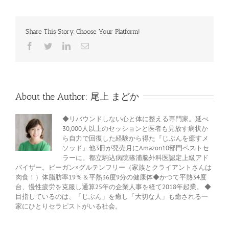
Share This Story, Choose Your Platform!
Facebook
Twitter
LinkedIn
電
子
メ
ー
ル
About the Author:
尾上 まどか
◆リバウンドしない心と体に整える専門家。延べ
30,000人以上のセッションと医者も見放す病状か
ら自力で回復した経験から得た『じぶんを癒すメ
ソッド』他3冊が発売月にAmazon10部門ベストセ
ラーに。都立駒込病院篠浦脳外科医認定上級アド
バイザー。ビーガン×グルテンフリー（家族とクライアントさんは
肉食！）体脂肪率19％＆平熱36度9分の健康体◆かつて平熱34度
台、慢性疲労を克服し通算25年の企業人事を経て2018年起業。 ◆
目指しているのは、「じぶん」を癒し「大切な人」も癒される一
家にひとりセラピストがいる社会。