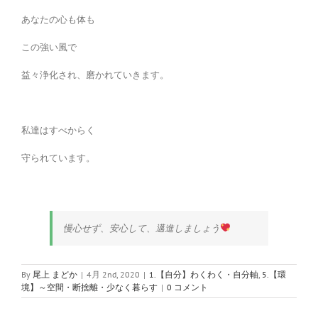
あなたの心も体も
この強い風で
益々浄化され、磨かれていきます。
私達はすべからく
守られています。
慢心せず、安心して、邁進しましょう
By
尾上 まどか
|
4月 2nd, 2020
|
1.【自分】わくわく・自分軸
,
5.【環
境】～空間・断捨離・少なく暮らす
|
0 コメント