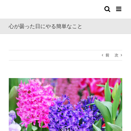
Skip
to
content
心が曇った日にやる簡単なこと
前
次
View
Larger
Image