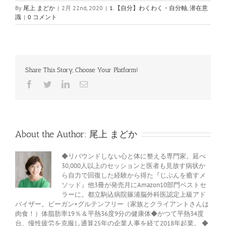
By
尾上 まどか
|
2月 22nd, 2020
|
1.【自分】わくわく・自分軸
,
潜在意
識
|
0 コメント
Share This Story, Choose Your Platform!
Facebook
Twitter
LinkedIn
電
子
メ
ー
ル
About the Author:
尾上 まどか
◆リバウンドしない心と体に整える専門家。延べ
30,000人以上のセッションと医者も見放す病状か
ら自力で回復した経験から得た『じぶんを癒すメ
ソッド』他3冊が発売月にAmazon10部門ベストセ
ラーに。都立駒込病院篠浦脳外科医認定上級アド
バイザー。ビーガン×グルテンフリー（家族とクライアントさんは
肉食！）体脂肪率19％＆平熱36度9分の健康体◆かつて平熱34度
台、慢性疲労を克服し通算25年の企業人事を経て2018年起業。 ◆