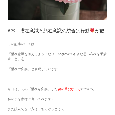
#29 潜在意識と顕在意識の統合は行動
が鍵
この記事の中では
「潜在意識を扱えるようになり、negativeで不要な思い込みを手放
すこと」を
「潜在の変換」と表現しています♪
今日は、その「潜在を変換」した
後の重要なこと
について
私の例を参考に書いてみます♪
まだ読んでない方はこちらからどうぞ