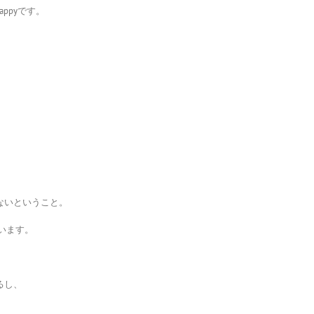
appyです。
」
ないということ。
います。
るし、