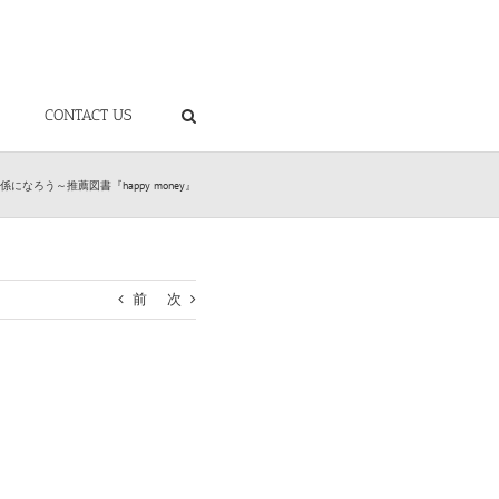
CONTACT US
になろう～推薦図書『happy money』
前
次