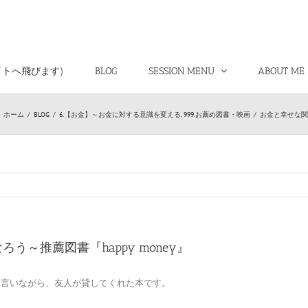
イトへ飛びます)
BLOG
SESSION MENU
ABOUT ME
ホーム
/
BLOG
/
6.【お金】～お金に対する意識を変える
,
999.お薦め図書・映画
/
お金と幸せな関係
う～推薦図書『happy money』
と言いながら、友人が貸してくれた本です。