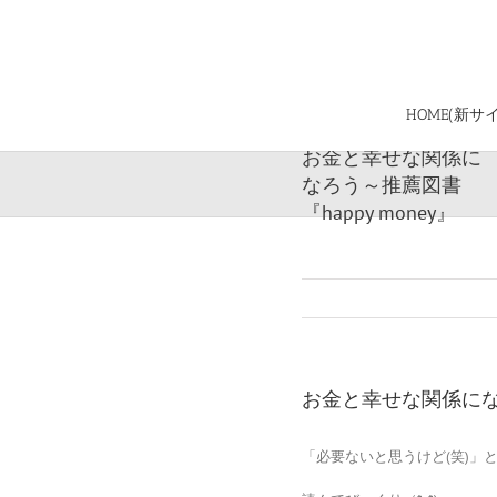
Skip
to
content
HOME(新サ
お金と幸せな関係に
なろう～推薦図書
『happy money』
お金と幸せな関係になろ
「必要ないと思うけど(笑)」