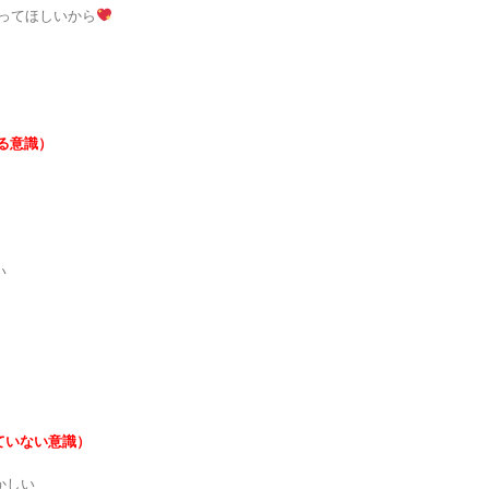
なってほしいから
いる意識）
い
ていない意識）
かしい