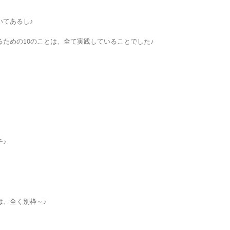
いてあるし♪
ための10のことは、全て実践していることでした♪
チ♪
は、全く別枠～♪