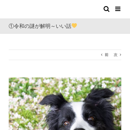
Skip
to
content
①令和の謎が解明～いい話
前
次
View
Larger
Image