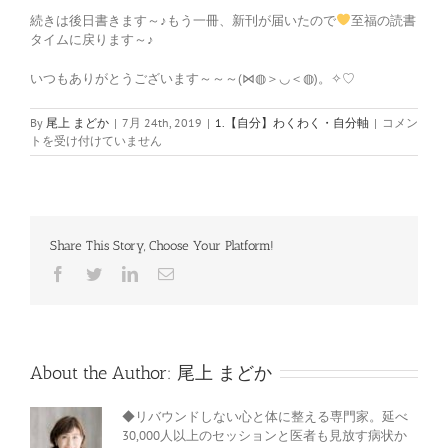
続きは後日書きます～♪もう一冊、新刊が届いたので
至福の読書
タイムに戻ります～♪
いつもありがとうございます～～～(⋈◍＞◡＜◍)。✧♡
①
By
尾上 まどか
|
7月 24th, 2019
|
1.【自分】わくわく・自分軸
|
コメン
令
トを受け付けていません
和
の
謎
が
解
Share This Story, Choose Your Platform!
明
～
Facebook
Twitter
LinkedIn
電
い
子
い
メ
話
ー
ル
は
About the Author:
尾上 まどか
◆リバウンドしない心と体に整える専門家。延べ
30,000人以上のセッションと医者も見放す病状か