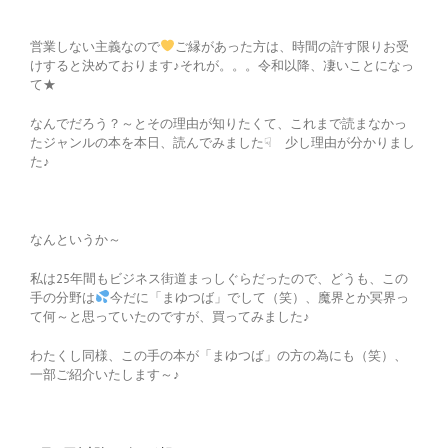
営業しない主義なので
ご縁があった方は、時間の許す限りお受
けすると決めております♪それが。。。令和以降、凄いことになっ
て★
なんでだろう？～とその理由が知りたくて、これまで読まなかっ
たジャンルの本を本日、読んでみました☟ 少し理由が分かりまし
た♪
なんというか～
私は25年間もビジネス街道まっしぐらだったので、どうも、この
手の分野は
今だに「まゆつば」でして（笑）、魔界とか冥界っ
て何～と思っていたのですが、買ってみました♪
わたくし同様、この手の本が「まゆつば」の方の為にも（笑）、
一部ご紹介いたします～♪