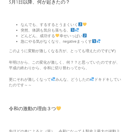
5月1日以降、何が起きたの？
なんでも、するするとうまくいく
突然、体調も気分も落ちる、
どんどん、成功する
幸せいっぱい
急にやる気がなくなり、negativeまっくす
このように変動が激しくなる方が、とっても増えたのです(;’∀’)
年明けから、この変化が激しく、何？？と思っていたのですが、
平成の終わりから、令和に切り替わってから、
更にそれが激しくなって
みんな、どうしたの
ドキドキしてい
たのです～～
令和の激動の理由３つ
先ほどの本によると（笑）、令和になって人類史上最大の波動上