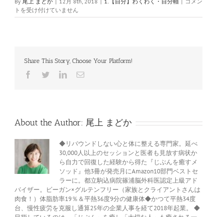
2018
By
尾上 まどか
|
12月 8th, 2018
|
1.【自分】わくわく・自分軸
|
コメン
年
トを受け付けていません
振
り
返
り
Share This Story, Choose Your Platform!
を
始
Facebook
Twitter
LinkedIn
電
め
子
ま
メ
し
ー
ル
ょ
う
About the Author:
尾上 まどか
は
◆リバウンドしない心と体に整える専門家。延べ
30,000人以上のセッションと医者も見放す病状か
ら自力で回復した経験から得た『じぶんを癒すメ
ソッド』他3冊が発売月にAmazon10部門ベストセ
ラーに。都立駒込病院篠浦脳外科医認定上級アド
バイザー。ビーガン×グルテンフリー（家族とクライアントさんは
肉食！）体脂肪率19％＆平熱36度9分の健康体◆かつて平熱34度
台、慢性疲労を克服し通算25年の企業人事を経て2018年起業。 ◆