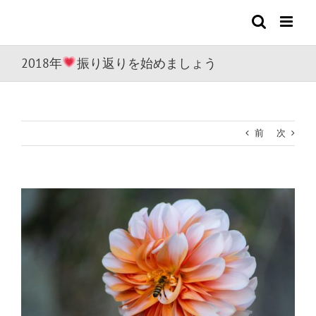
Skip
to
content
2018年
振り返りを始めましょう
前
次
View
Larger
Image