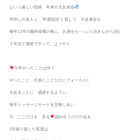
という厳しい目線 年末の大反省会
仲良しの友人と ”年度総括”と題して 大反省会を
毎年12月の最終金曜の夜に、お酒をた~っぷり頂きながら(笑)
５年ほど連続でやって、ようやく
今年やったことは何？
やったこと、出来たことだけにフォーカスし
今あることに 感謝するように。
毎年メッセージカードを交換しあい
今 ここだけを 見る
認め合うだけの会を
5年繰り返した私達は