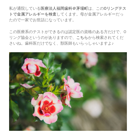
私が通院している
医療法人福岡歯科＠茅場町
は、この
Oリングテス
トで金属アレルギーを検査
してくます。母が金属アレルギーだっ
たので一家でお世話になっています。
この医療系のテストができるのは認定医の資格のある方だけで、O
リング協会というのがありますので、
こちら
から検索されてくだ
さいね。歯科医だけでなく、獣医師もいらっしゃいますよ♪