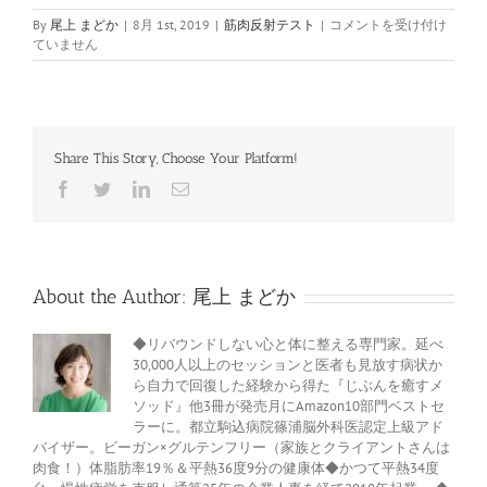
筋
By
尾上 まどか
|
8月 1st, 2019
|
筋肉反射テスト
|
コメントを受け付け
肉
ていません
反
射
テ
ス
ト
Share This Story, Choose Your Platform!
♪
キ
Facebook
Twitter
LinkedIn
電
ネ
子
シ
メ
オ
ー
ル
ロ
ジ
About the Author:
尾上 まどか
ー
♪O
リ
◆リバウンドしない心と体に整える専門家。延べ
ン
30,000人以上のセッションと医者も見放す病状か
グ
ら自力で回復した経験から得た『じぶんを癒すメ
テ
ソッド』他3冊が発売月にAmazon10部門ベストセ
ス
ラーに。都立駒込病院篠浦脳外科医認定上級アド
ト
バイザー。ビーガン×グルテンフリー（家族とクライアントさんは
は
肉食！）体脂肪率19％＆平熱36度9分の健康体◆かつて平熱34度