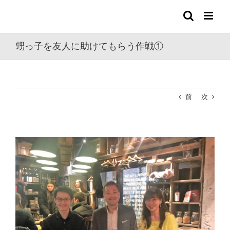
Skip
to
content
甥っ子を友人に助けてもらう作戦①
前
次
View
Larger
Image