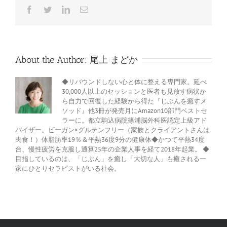
け
Facebook
Twitter
LinkedIn
電
て
子
も
メ
ら
ー
ル
う
作
About the Author:
尾上 まどか
戦
①
は
◆リバウンドしない心と体に整える専門家。延べ
30,000人以上のセッションと医者も見放す病状か
ら自力で回復した経験から得た『じぶんを癒すメ
ソッド』他3冊が発売月にAmazon10部門ベストセ
ラーに。都立駒込病院篠浦脳外科医認定上級アド
バイザー。ビーガン×グルテンフリー（家族とクライアントさんは
肉食！）体脂肪率19％＆平熱36度9分の健康体◆かつて平熱34度
台、慢性疲労を克服し通算25年の企業人事を経て2018年起業。 ◆
目指しているのは、「じぶん」を癒し「大切な人」も癒される一
家にひとりセラピストがいる社会。