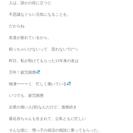
人は、誰かの役に立つと
不思議なぐらい元気になることを。
だからね
友達が疲れているから、
頼っちゃいけないって 思わないで(^^♪
昨日、私が助けてもらった15年来の友は
万年！疲労困憊
物凄ーーーく 忙しく働いている
いつでも、疲労困憊
企業の偉い人(笑)なんだけど、激務続き
最近赤ちゃんも生まれて、公私ともに忙しい
そんな彼に 甥っ子の就活の相談に乗ってもらった。